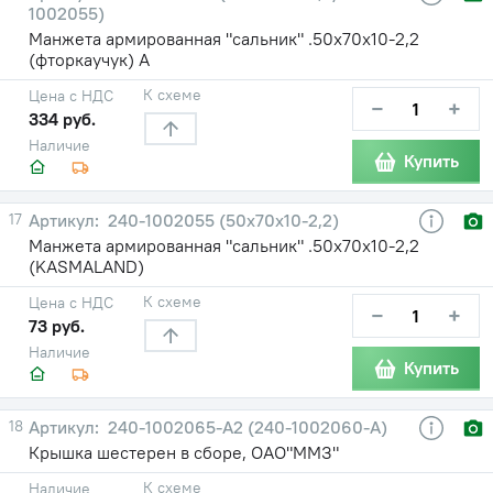
1002055)
Манжета армированная "сальник" .50х70х10-2,2
(фторкаучук) А
К схеме
Цена с НДС
−
+
334 руб.
Наличие
Купить
17
240-1002055 (50х70х10-2,2)
Манжета армированная "сальник" .50х70х10-2,2
(KASMALAND)
К схеме
Цена с НДС
−
+
73 руб.
Наличие
Купить
18
240-1002065-А2 (240-1002060-А)
Крышка шестерен в сборе, ОАО"ММЗ"
К схеме
Наличие