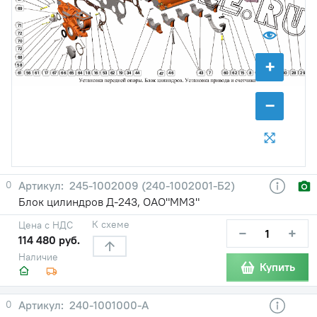
69
71
72
70
72
68
+
58
51
61
56
67
64
18
16
62
19
7
60
62
15
8
10
28
29
61
17
66
65
53
34
44
46
43
45
47
−
0
245-1002009 (240-1002001-Б2)
Блок цилиндров Д-243, ОАО"ММЗ"
К схеме
Цена с НДС
−
+
114 480 руб.
Наличие
Купить
0
240-1001000-А