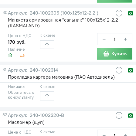
30
240-1002305 (100х125х12-2,2 )
Манжета армированная "сальник" 100х125х12-2,2
(KASMALAND)
К схеме
Цена с НДС
−
+
170 руб.
Наличие
Купить
31
240-1002314
Прокладка картера маховика (ПАО Автодизель)
К схеме
Наличие
Обратитесь к
консультанту
32
240-1002320-В
Масломер (щуп)
К схеме
Цена с НДС
−
+