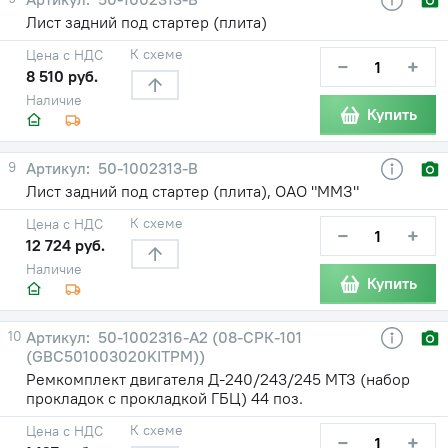
Лист задний под стартер (плита)
К схеме
Цена с НДС
−
+
8 510 руб.
Наличие
Купить
9
50-1002313-В
Лист задний под стартер (плита), ОАО "ММЗ"
К схеме
Цена с НДС
−
+
12 724 руб.
Наличие
Купить
10
50-1002316-А2 (08-СРК-101
(GBC501003020KITPM))
Ремкомплект двигателя Д-240/243/245 МТЗ (набор
прокладок с прокладкой ГБЦ) 44 поз.
К схеме
Цена с НДС
−
+