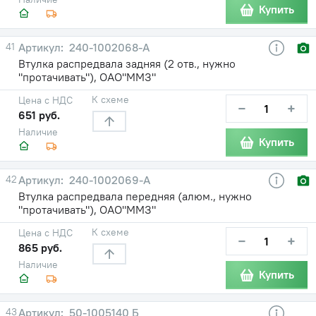
Купить
41
240-1002068-А
Втулка распредвала задняя (2 отв., нужно
"протачивать"), ОАО"ММЗ"
К схеме
Цена с НДС
−
+
651 руб.
Наличие
Купить
42
240-1002069-А
Втулка распредвала передняя (алюм., нужно
"протачивать"), ОАО"ММЗ"
К схеме
Цена с НДС
−
+
865 руб.
Наличие
Купить
43
50-1005140 Б