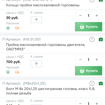
Кольцо пробки маслозаливной горловины
К схеме
Цена с НДС
−
+
30 руб.
Наличие
Купить
25
А19.01.001
Пробка маслозаливной горловины двигателя,
ОАО"ММЗ"
К схеме
Цена с НДС
−
+
700 руб.
Наличие
Купить
26
(М8х20х1,25)
Болт М 8х 20х1,25 шестигранная головка, класс 5.8,
полная резьба
К схеме
Цена с НДС
−
+