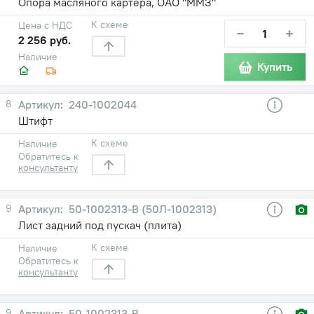
Опора масляного картера, ОАО "ММЗ"
К схеме
Цена с НДС
−
+
2 256 руб.
Наличие
Купить
8
240-1002044
Штифт
К схеме
Наличие
Обратитесь к
консультанту
9
50-1002313-В (50Л-1002313)
Лист задний под пускач (плита)
К схеме
Наличие
Обратитесь к
консультанту
9
50-1002313-В