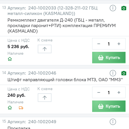
13
240-1002033 (12-328-211-02 ГБЦ
металл-силикон (KASMALAND))
Ремкомплект двигателя Д-240 (ГБЦ - металл,
прокладки паронит+РТИ) комплектация ПРЕМИУМ
(KASMALAND)
К схеме
Цена с НДС
−
+
5 236 руб.
Наличие
Купить
14
240-1002046
Штифт направляющий головки блока МТЗ, ОАО "ММЗ"
К схеме
Цена с НДС
−
+
240 руб.
Наличие
Купить
15
240-1002049
Прокладка