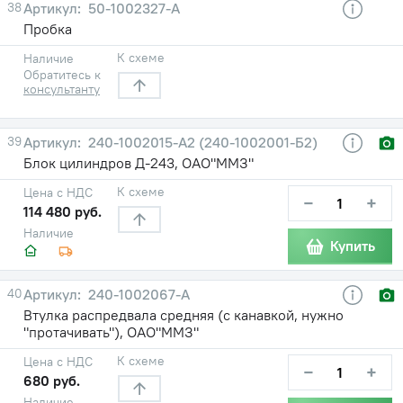
38
50-1002327-А
Пробка
К схеме
Наличие
Обратитесь к
консультанту
39
240-1002015-А2 (240-1002001-Б2)
Блок цилиндров Д-243, ОАО"ММЗ"
К схеме
Цена с НДС
−
+
114 480 руб.
Наличие
Купить
40
240-1002067-А
Втулка распредвала средняя (с канавкой, нужно
"протачивать"), ОАО"ММЗ"
К схеме
Цена с НДС
−
+
680 руб.
Наличие