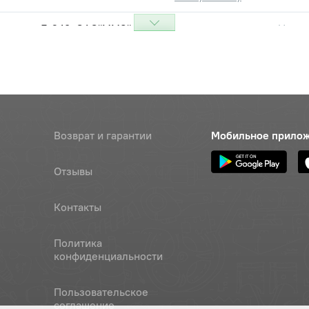
линдров Д-243, ОАО"ММЗ"
Цена 
Наличие
114 48
аспредвала средняя (с
Цена 
Наличие
, нужно "протачивать"),
680 р
З"
аспредвала задняя (2 отв.,
Возврат и гарантии
Мобильное прило
Цена 
Наличие
ротачивать"), ОАО"ММЗ"
651 ру
Отзывы
аспредвала передняя (алюм.,
Цена 
Наличие
ротачивать"), ОАО"ММЗ"
865 р
Контакты
коренного подшипника
Наличие
Политика
Обратитесь к
конфиденциальности
консультанту
1-го коренного подшипника
Пользовательское
Наличие
соглашение
Обратитесь к