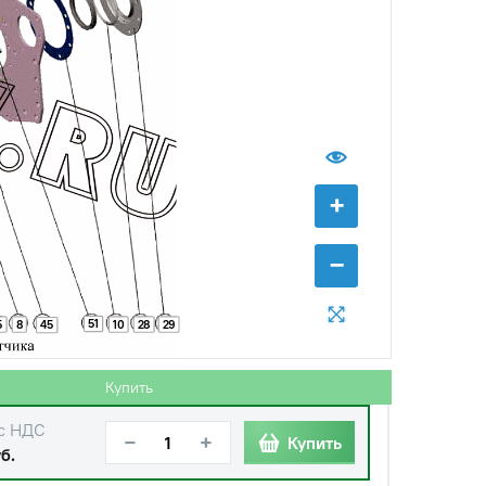
с НДС
−
+
Купить
руб.
с НДС
−
+
Купить
б.
с НДС
−
+
Купить
+
б.
−
с НДС
−
+
Купить
б.
51
5
8
10
28
29
45
Купить
с НДС
−
+
Купить
б.