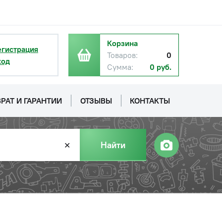
.
Корзина
егистрация
Товаров:
0
ход
Сумма:
0 руб.
с НДС
−
+
Купить
б.
РАТ И ГАРАНТИИ
ОТЗЫВЫ
КОНТАКТЫ
с НДС
−
+
Купить
б.
Найти
✕
с НДС
−
+
Купить
руб.