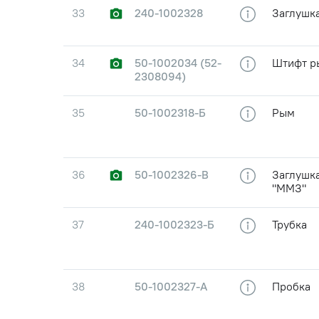
33
240-1002328
Заглушк
34
50-1002034 (52-
Штифт р
2308094)
35
50-1002318-Б
Рым
36
50-1002326-В
Заглушка
"ММЗ"
37
240-1002323-Б
Трубка
38
50-1002327-А
Пробка