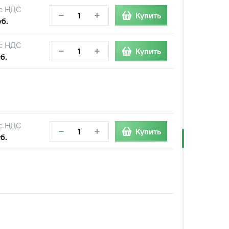
с НДС
−
+
Купить
уб.
с НДС
−
+
Купить
б.
с НДС
−
+
Купить
б.