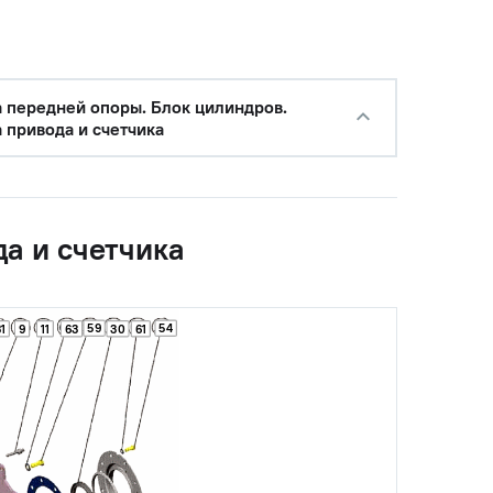
с НДС
−
+
Купить
а передней опоры. Блок цилиндров.
б.
 привода и счетчика
с НДС
−
+
Купить
уб.
да и счетчика
с НДС
−
+
Купить
уб.
59
54
1
9
11
63
30
61