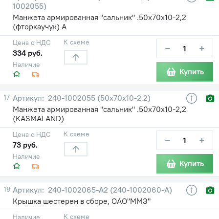
1002055)
Манжета армированная "сальник" .50х70х10-2,2
(фторкаучук) А
К схеме
Цена с НДС
−
+
334 руб.
Наличие
Купить
17
240-1002055 (50х70х10-2,2)
Манжета армированная "сальник" .50х70х10-2,2
(KASMALAND)
К схеме
Цена с НДС
−
+
73 руб.
Наличие
Купить
18
240-1002065-А2 (240-1002060-А)
Крышка шестерен в сборе, ОАО"ММЗ"
К схеме
Наличие