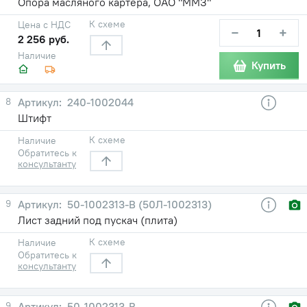
Опора масляного картера, ОАО "ММЗ"
К схеме
Цена с НДС
−
+
2 256 руб.
Наличие
Купить
8
240-1002044
Штифт
К схеме
Наличие
Обратитесь к
консультанту
9
50-1002313-В (50Л-1002313)
Лист задний под пускач (плита)
К схеме
Наличие
Обратитесь к
консультанту
9
50-1002313-В