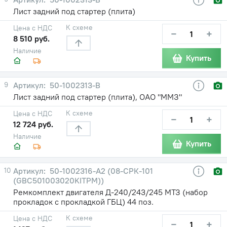
Лист задний под стартер (плита)
К схеме
Цена с НДС
−
+
8 510 руб.
Наличие
Купить
9
50-1002313-В
Лист задний под стартер (плита), ОАО "ММЗ"
К схеме
Цена с НДС
−
+
12 724 руб.
Наличие
Купить
10
50-1002316-А2 (08-СРК-101
(GBC501003020KITPM))
Ремкомплект двигателя Д-240/243/245 МТЗ (набор
прокладок с прокладкой ГБЦ) 44 поз.
К схеме
Цена с НДС
−
+