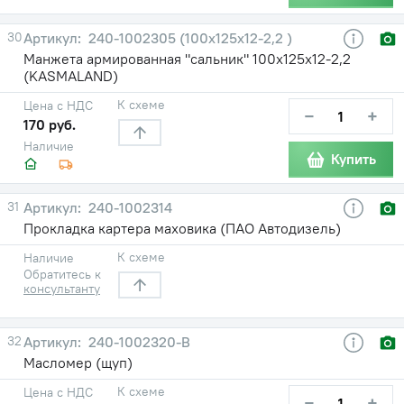
30
240-1002305 (100х125х12-2,2 )
Манжета армированная "сальник" 100х125х12-2,2
(KASMALAND)
К схеме
Цена с НДС
−
+
170 руб.
Наличие
Купить
31
240-1002314
Прокладка картера маховика (ПАО Автодизель)
К схеме
Наличие
Обратитесь к
консультанту
32
240-1002320-В
Масломер (щуп)
К схеме
Цена с НДС
−
+