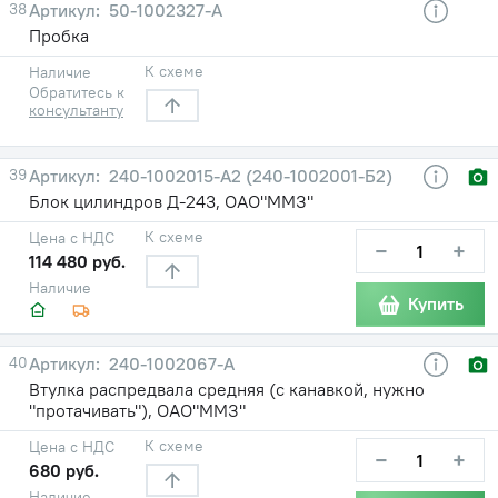
38
50-1002327-А
Пробка
К схеме
Наличие
Обратитесь к
консультанту
39
240-1002015-А2 (240-1002001-Б2)
Блок цилиндров Д-243, ОАО"ММЗ"
К схеме
Цена с НДС
−
+
114 480 руб.
Наличие
Купить
40
240-1002067-А
Втулка распредвала средняя (с канавкой, нужно
"протачивать"), ОАО"ММЗ"
К схеме
Цена с НДС
−
+
680 руб.
Наличие