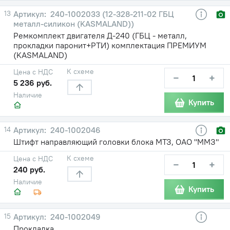
13
240-1002033 (12-328-211-02 ГБЦ
металл-силикон (KASMALAND))
Ремкомплект двигателя Д-240 (ГБЦ - металл,
прокладки паронит+РТИ) комплектация ПРЕМИУМ
(KASMALAND)
К схеме
Цена с НДС
−
+
5 236 руб.
Наличие
Купить
14
240-1002046
Штифт направляющий головки блока МТЗ, ОАО "ММЗ"
К схеме
Цена с НДС
−
+
240 руб.
Наличие
Купить
15
240-1002049
Прокладка