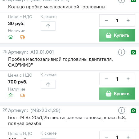
Кольцо пробки маслозаливной горловины
К схеме
Цена с НДС
−
+
30 руб.
Наличие
Купить
25
А19.01.001
Пробка маслозаливной горловины двигателя,
ОАО"ММЗ"
К схеме
Цена с НДС
−
+
700 руб.
Наличие
Купить
26
(М8х20х1,25)
Болт М 8х 20х1,25 шестигранная головка, класс 5.8,
полная резьба
К схеме
Цена с НДС
−
+