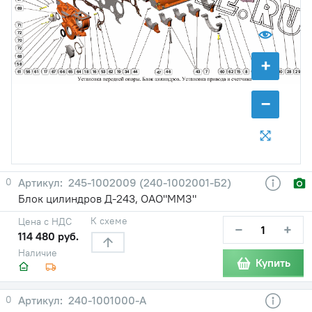
69
71
72
70
72
68
+
58
51
61
56
67
64
18
16
62
19
7
60
62
15
8
10
28
29
61
17
66
65
53
34
44
46
43
45
47
−
0
245-1002009 (240-1002001-Б2)
Блок цилиндров Д-243, ОАО"ММЗ"
К схеме
Цена с НДС
−
+
114 480 руб.
Наличие
Купить
0
240-1001000-А