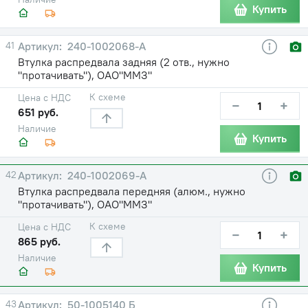
Купить
41
240-1002068-А
Втулка распредвала задняя (2 отв., нужно
"протачивать"), ОАО"ММЗ"
К схеме
Цена с НДС
−
+
651 руб.
Наличие
Купить
42
240-1002069-А
Втулка распредвала передняя (алюм., нужно
"протачивать"), ОАО"ММЗ"
К схеме
Цена с НДС
−
+
865 руб.
Наличие
Купить
43
50-1005140 Б