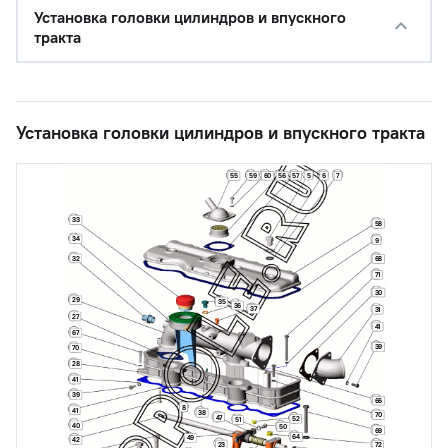
Установка головки цилиндров и впускного
тракта
Установка головки цилиндров и впускного тракта
5
59
60
56
57
6
7
55
33
58
34
9
32
68
71
30
29
35
36
37
31
27
41
67
39
70
28
41
39
66
8
41
38
70
47
52
51
40
50
69
64
49
42
23
72