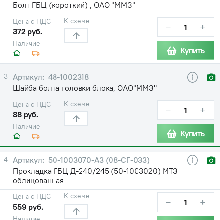
Болт ГБЦ (короткий) , ОАО "ММЗ"
К схеме
Цена с НДС
−
+
372 руб.
Наличие
Купить
3
48-1002318
Шайба болта головки блока, ОАО"ММЗ"
К схеме
Цена с НДС
−
+
88 руб.
Наличие
Купить
4
50-1003070-А3 (08-СГ-033)
Прокладка ГБЦ Д-240/245 (50-1003020) МТЗ
облицованная
К схеме
Цена с НДС
−
+
559 руб.
Наличие