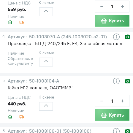
К схеме
Цена с НДС
−
+
559 руб.
Наличие
Купить
4
50-1003070-А (245-1003020-а2-01)
Прокладка ГБЦ Д-240/245 Е, Е4, 3-х слойная металл
К схеме
Наличие
Обратитесь к
консультанту
5
50-1003104-А
Гайка М12 колпака, ОАО"ММЗ"
К схеме
Цена с НДС
−
+
440 руб.
Наличие
Купить
6
50-1003106-01 (50-1003106)