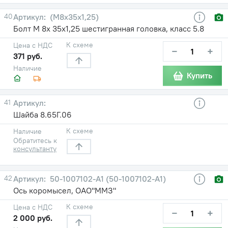
40
(М8х35х1,25)
Болт М 8х 35х1,25 шестигранная головка, класс 5.8
К схеме
Цена с НДС
−
+
371 руб.
Наличие
Купить
41
Шайба 8.65Г.06
К схеме
Наличие
Обратитесь к
консультанту
42
50-1007102-A1 (50-1007102-А1)
Ось коромысел, ОАО"ММЗ"
К схеме
Цена с НДС
−
+
2 000 руб.