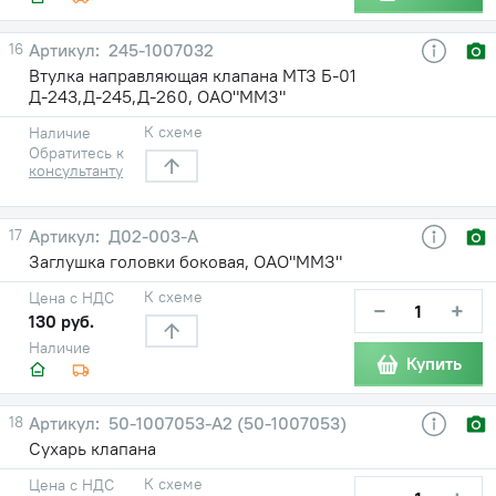
16
245-1007032
Втулка направляющая клапана МТЗ Б-01
Д-243,Д-245,Д-260, ОАО"ММЗ"
К схеме
Наличие
Обратитесь к
консультанту
17
Д02-003-А
Заглушка головки боковая, ОАО"ММЗ"
К схеме
Цена с НДС
−
+
130 руб.
Наличие
Купить
18
50-1007053-А2 (50-1007053)
Сухарь клапана
К схеме
Цена с НДС