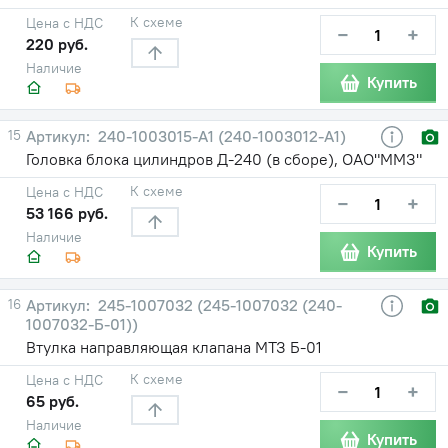
К схеме
Цена с НДС
−
+
220 руб.
Наличие
Купить
15
240-1003015-A1 (240-1003012-А1)
Головка блока цилиндров Д-240 (в сборе), ОАО"ММЗ"
К схеме
Цена с НДС
−
+
53 166 руб.
Наличие
Купить
16
245-1007032 (245-1007032 (240-
1007032-Б-01))
Втулка направляющая клапана МТЗ Б-01
К схеме
Цена с НДС
−
+
65 руб.
Наличие
Купить