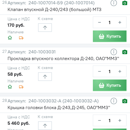
26
240-1007014-Б9 (240-1007014)
Клапан впускной Д-240/243 (большой) МТЗ
К схеме
Цена с НДС
−
+
170 руб.
Наличие
Купить
27
240-1003031
Прокладка впускного коллектора Д-240, ОАО"ММЗ"
К схеме
Цена с НДС
−
+
58 руб.
Наличие
Купить
28
240-1003032-A (240-1003032-А)
Крышка головки блока Д-243,Д-245, ОАО"ММЗ"
К схеме
Цена с НДС
−
+
5 460 руб.
Наличие