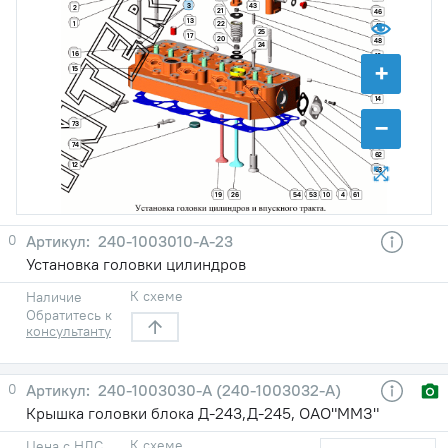
3
43
2
21
46
13
1
22
45
25
17
20
48
24
16
18
+
15
44
11
14
−
73
65
70
74
62
12
63
19
26
54
53
10
4
61
0
240-1003010-А-23
Установка головки цилиндров
К схеме
Наличие
Обратитесь к
консультанту
0
240-1003030-A (240-1003032-А)
Крышка головки блока Д-243,Д-245, ОАО"ММЗ"
К схеме
Цена с НДС