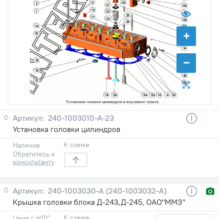
3
43
2
21
46
13
1
22
45
25
17
20
48
24
16
18
+
15
44
11
14
−
73
65
70
74
62
12
63
19
26
54
53
10
4
61
0
240-1003010-А-23
Установка головки цилиндров
К схеме
Наличие
Обратитесь к
консультанту
0
240-1003030-A (240-1003032-А)
Крышка головки блока Д-243,Д-245, ОАО"ММЗ"
К схеме
Цена с НДС