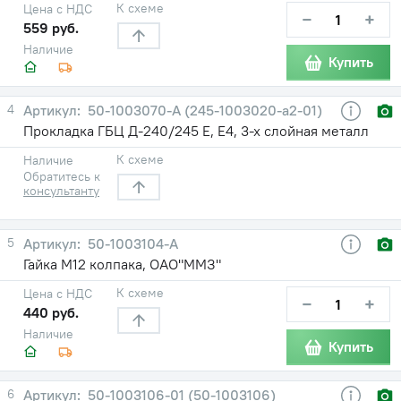
К схеме
Цена с НДС
−
+
559 руб.
Наличие
Купить
4
50-1003070-А (245-1003020-а2-01)
Прокладка ГБЦ Д-240/245 Е, Е4, 3-х слойная металл
К схеме
Наличие
Обратитесь к
консультанту
5
50-1003104-А
Гайка М12 колпака, ОАО"ММЗ"
К схеме
Цена с НДС
−
+
440 руб.
Наличие
Купить
6
50-1003106-01 (50-1003106)