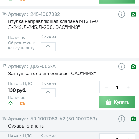
16
245-1007032
Втулка направляющая клапана МТЗ Б-01
Д-243,Д-245,Д-260, ОАО"ММЗ"
К схеме
Наличие
Обратитесь к
консультанту
17
Д02-003-А
Заглушка головки боковая, ОАО"ММЗ"
К схеме
Цена с НДС
−
+
130 руб.
Наличие
Купить
18
50-1007053-А2 (50-1007053)
Сухарь клапана
К схеме
Цена с НДС