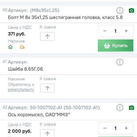
40
(М8х35х1,25)
Болт М 8х 35х1,25 шестигранная головка, класс 5.8
К схеме
Цена с НДС
−
+
371 руб.
Наличие
Купить
41
Шайба 8.65Г.06
К схеме
Наличие
Обратитесь к
консультанту
42
50-1007102-A1 (50-1007102-А1)
Ось коромысел, ОАО"ММЗ"
К схеме
Цена с НДС
−
+
2 000 руб.