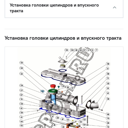
Установка головки цилиндров и впускного
тракта
Установка головки цилиндров и впускного тракта
5
59
60
56
57
6
7
55
33
58
34
9
32
68
71
30
29
35
36
37
31
27
41
67
39
70
28
41
39
66
8
41
38
70
47
52
51
40
50
69
64
49
42
23
72