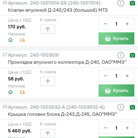
26
240-1007014-Б9 (240-1007014)
Клапан впускной Д-240/243 (большой) МТЗ
К схеме
Цена с НДС
−
+
170 руб.
Наличие
Купить
27
240-1003031
Прокладка впускного коллектора Д-240, ОАО"ММЗ"
К схеме
Цена с НДС
−
+
58 руб.
Наличие
Купить
28
240-1003032-A (240-1003032-А)
Крышка головки блока Д-243,Д-245, ОАО"ММЗ"
К схеме
Цена с НДС
−
+
5 460 руб.
Наличие