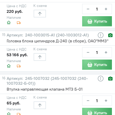
К схеме
Цена с НДС
−
+
220 руб.
Наличие
Купить
15
240-1003015-A1 (240-1003012-А1)
Головка блока цилиндров Д-240 (в сборе), ОАО"ММЗ"
К схеме
Цена с НДС
−
+
53 166 руб.
Наличие
Купить
16
245-1007032 (245-1007032 (240-
1007032-Б-01))
Втулка направляющая клапана МТЗ Б-01
К схеме
Цена с НДС
−
+
65 руб.
Наличие
Купить