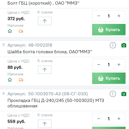
Болт ГБЦ (короткий) , ОАО "ММЗ"
К схеме
Цена с НДС
−
+
372 руб.
Наличие
Купить
3
48-1002318
Шайба болта головки блока, ОАО"ММЗ"
К схеме
Цена с НДС
−
+
88 руб.
Наличие
Купить
4
50-1003070-А3 (08-СГ-033)
Прокладка ГБЦ Д-240/245 (50-1003020) МТЗ
облицованная
К схеме
Цена с НДС
−
+
559 руб.
Наличие