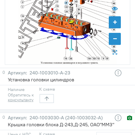
3
43
2
21
46
13
1
22
45
25
17
20
48
24
16
18
+
15
44
11
14
−
73
65
70
74
62
12
63
19
26
54
53
10
4
61
0
240-1003010-А-23
Установка головки цилиндров
К схеме
Наличие
Обратитесь к
консультанту
0
240-1003030-A (240-1003032-А)
Крышка головки блока Д-243,Д-245, ОАО"ММЗ"
К схеме
Цена с НДС