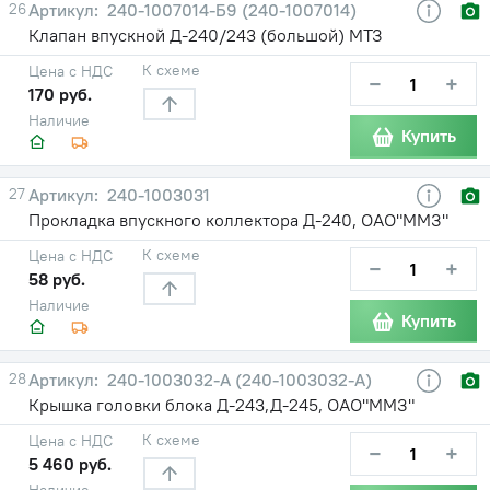
26
240-1007014-Б9 (240-1007014)
Клапан впускной Д-240/243 (большой) МТЗ
К схеме
Цена с НДС
−
+
170 руб.
Наличие
Купить
27
240-1003031
Прокладка впускного коллектора Д-240, ОАО"ММЗ"
К схеме
Цена с НДС
−
+
58 руб.
Наличие
Купить
28
240-1003032-A (240-1003032-А)
Крышка головки блока Д-243,Д-245, ОАО"ММЗ"
К схеме
Цена с НДС
−
+
5 460 руб.
Наличие