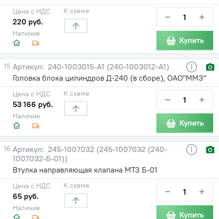
К схеме
Цена с НДС
−
+
220 руб.
Наличие
Купить
15
240-1003015-A1 (240-1003012-А1)
Головка блока цилиндров Д-240 (в сборе), ОАО"ММЗ"
К схеме
Цена с НДС
−
+
53 166 руб.
Наличие
Купить
16
245-1007032 (245-1007032 (240-
1007032-Б-01))
Втулка направляющая клапана МТЗ Б-01
К схеме
Цена с НДС
−
+
65 руб.
Наличие
Купить