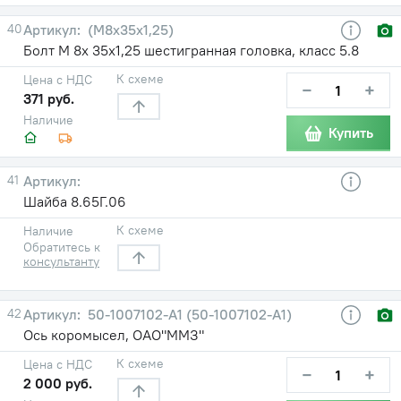
40
(М8х35х1,25)
Болт М 8х 35х1,25 шестигранная головка, класс 5.8
К схеме
Цена с НДС
−
+
371 руб.
Наличие
Купить
41
Шайба 8.65Г.06
К схеме
Наличие
Обратитесь к
консультанту
42
50-1007102-A1 (50-1007102-А1)
Ось коромысел, ОАО"ММЗ"
К схеме
Цена с НДС
−
+
2 000 руб.