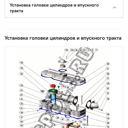
Установка головки цилиндров и впускного
тракта
Установка головки цилиндров и впускного тракта
5
59
60
56
57
6
7
55
33
58
34
9
32
68
71
30
29
35
36
37
31
27
41
67
39
70
28
41
39
66
8
41
38
70
47
52
51
40
50
69
64
49
42
23
72