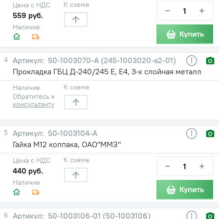
К схеме
Цена с НДС
−
+
559 руб.
Наличие
Купить
4
50-1003070-А (245-1003020-а2-01)
Прокладка ГБЦ Д-240/245 Е, Е4, 3-х слойная металл
К схеме
Наличие
Обратитесь к
консультанту
5
50-1003104-А
Гайка М12 колпака, ОАО"ММЗ"
К схеме
Цена с НДС
−
+
440 руб.
Наличие
Купить
6
50-1003106-01 (50-1003106)