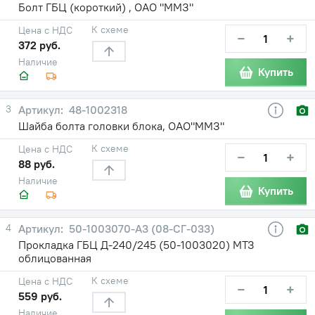
Болт ГБЦ (короткий) , ОАО "ММЗ"
К схеме
Цена с НДС
−
+
372 руб.
Наличие
Купить
3
48-1002318
Шайба болта головки блока, ОАО"ММЗ"
К схеме
Цена с НДС
−
+
88 руб.
Наличие
Купить
4
50-1003070-А3 (08-СГ-033)
Прокладка ГБЦ Д-240/245 (50-1003020) МТЗ
облицованная
К схеме
Цена с НДС
−
+
559 руб.
Наличие