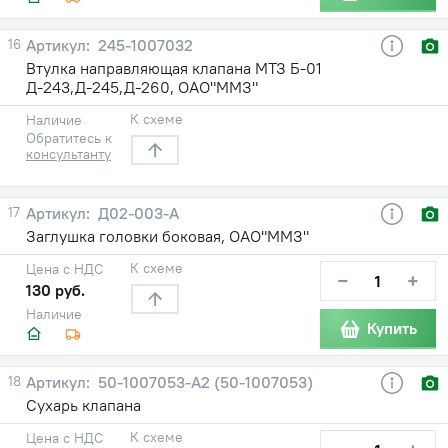
16
245-1007032
Втулка направляющая клапана МТЗ Б-01
Д-243,Д-245,Д-260, ОАО"ММЗ"
К схеме
Наличие
Обратитесь к
консультанту
17
Д02-003-А
Заглушка головки боковая, ОАО"ММЗ"
К схеме
Цена с НДС
−
+
130 руб.
Наличие
Купить
18
50-1007053-А2 (50-1007053)
Сухарь клапана
К схеме
Цена с НДС