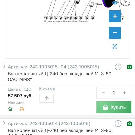
+
11
38
19
15
36
9
21
23
24
20
13
−
0
243-1005015- 04 (243-1005015)
Вал коленчатый Д-240 без вкладышей МТЗ-80,
ОАО"ММЗ"
К схеме
Цена с НДС
−
+
57 507 руб.
Наличие
Купить
0
243-1005014 (243-1005015)
Вал коленчатый Д-240 без вкладышей МТЗ-80,