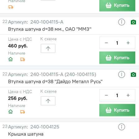
Наличие
Купить
22
240-1004115-А
Втулка шатуна d=38 мм., ОАО "ММЗ"
К схеме
Цена с НДС
−
+
460 руб.
Наличие
Купить
22
240-1004115-А (240-1004115)
Втулка шатуна d=38 "Дайдо Металл Русь"
К схеме
Цена с НДС
−
+
256 руб.
Наличие
Купить
23
240-1004125
Крышка шатуна