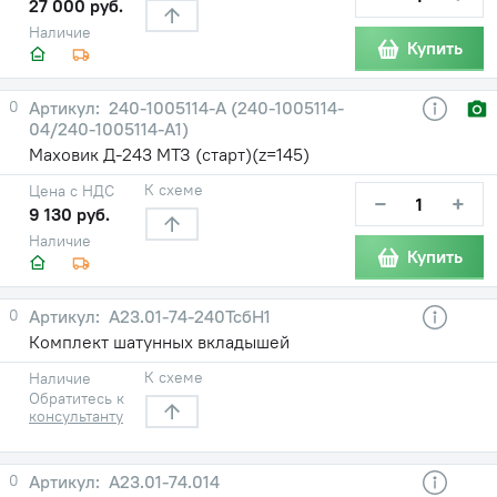
27 000 руб.
Наличие
Купить
0
240-1005114-A (240-1005114-
04/240-1005114-А1)
Маховик Д-243 МТЗ (старт)(z=145)
К схеме
Цена с НДС
−
+
9 130 руб.
Наличие
Купить
0
A23.01-74-240ТсбН1
Комплект шатунных вкладышей
К схеме
Наличие
Обратитесь к
консультанту
0
A23.01-74.014