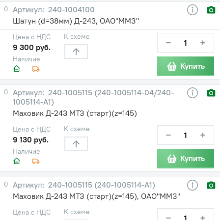
0
240-1004100
Шатун (d=38мм) Д-243, ОАО"ММЗ"
К схеме
Цена с НДС
−
+
9 300 руб.
Наличие
Купить
0
240-1005115 (240-1005114-04/240-
1005114-А1)
Маховик Д-243 МТЗ (старт)(z=145)
К схеме
Цена с НДС
−
+
9 130 руб.
Наличие
Купить
0
240-1005115 (240-1005114-А1)
Маховик Д-243 МТЗ (старт)(z=145), ОАО"ММЗ"
К схеме
Цена с НДС
−
+