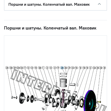
Поршни и шатуны. Коленчатый вал. Маховик
Поршни и шатуны. Коленчатый вал. Маховик
5
1
3
17
25
34
31
29
30
37
28
33
7
8
10
38
6
4
26
27
22
16
12
18
14
2
35
32