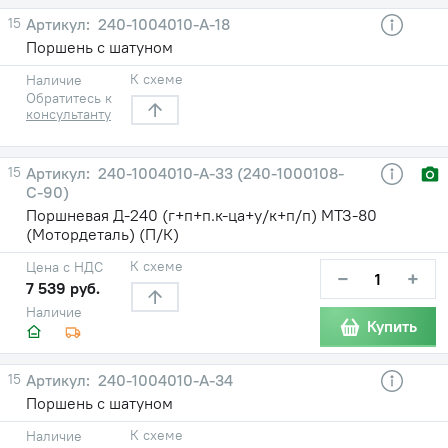
15
240-1004010-A-18
Поршень с шатуном
К схеме
Наличие
Обратитесь к
консультанту
15
240-1004010-A-33 (240-1000108-
С-90)
Поршневая Д-240 (г+п+п.к-ца+у/к+п/п) МТЗ-80
(Мотордеталь) (П/К)
К схеме
Цена с НДС
−
+
7 539 руб.
Наличие
Купить
15
240-1004010-A-34
Поршень с шатуном
К схеме
Наличие