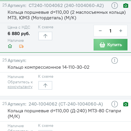
25
CT240-1004062 (240-1004060-А2)
Кольца поршневые d=110,00 (2 маслосъемных кольца)
МТЗ, ЮМЗ (Мотордеталь) (М/К)
К схеме
Цена с НДС
−
+
6 880 руб.
Наличие
Купить
25
Кольцо компрессионное 14-110-30-02
К схеме
Наличие
Обратитесь к
консультанту
25
240-1004062 (СТ-240-1004060-А)
Кольца поршневые d=110,00 (Д-240) МТЗ-80 Стапри
(М/К)
К схеме
Наличие
Обратитесь к