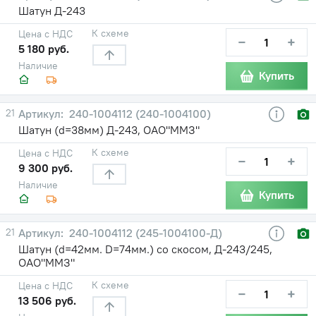
Шатун Д-243
К схеме
Цена с НДС
−
+
5 180 руб.
Наличие
Купить
21
240-1004112 (240-1004100)
Шатун (d=38мм) Д-243, ОАО"ММЗ"
К схеме
Цена с НДС
−
+
9 300 руб.
Наличие
Купить
21
240-1004112 (245-1004100-Д)
Шатун (d=42мм. D=74мм.) со скосом, Д-243/245,
ОАО"ММЗ"
К схеме
Цена с НДС
−
+
13 506 руб.