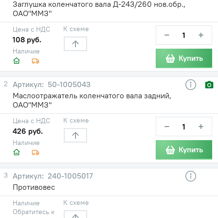
Заглушка коленчатого вала Д-243/260 нов.обр.,
ОАО"ММЗ"
К схеме
Цена с НДС
−
+
108 руб.
Наличие
Купить
2
50-1005043
Маслоотражатель коленчатого вала задний,
ОАО"ММЗ"
К схеме
Цена с НДС
−
+
426 руб.
Наличие
Купить
3
240-1005017
Противовес
К схеме
Наличие
Обратитесь к