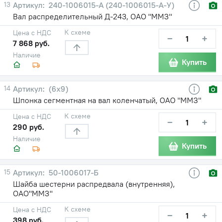
13
240-1006015-A (240-1006015-А-У)
Вал распределительный Д-243, ОАО "ММЗ"
К схеме
Цена с НДС
−
+
7 868 руб.
Наличие
Купить
14
(6х9)
Шпонка сегментная на вал коленчатый, ОАО "ММЗ"
К схеме
Цена с НДС
−
+
290 руб.
Наличие
Купить
15
50-1006017-Б
Шайба шестерни распредвала (внутренняя),
ОАО"ММЗ"
К схеме
Цена с НДС
−
+
398 руб.