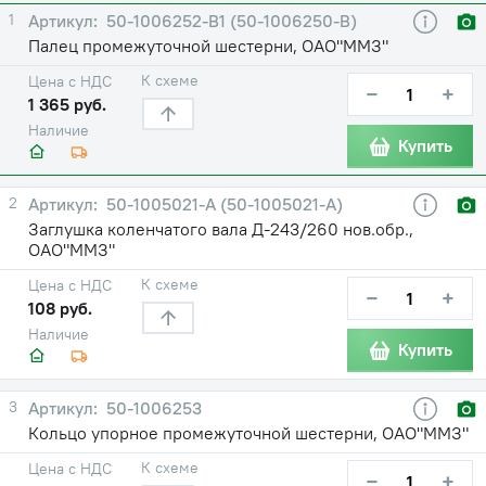
1
50-1006252-B1 (50-1006250-В)
Палец промежуточной шестерни, ОАО"ММЗ"
К схеме
Цена с НДС
−
+
1 365 руб.
Наличие
Купить
2
50-1005021-A (50-1005021-А)
Заглушка коленчатого вала Д-243/260 нов.обр.,
ОАО"ММЗ"
К схеме
Цена с НДС
−
+
108 руб.
Наличие
Купить
3
50-1006253
Кольцо упорное промежуточной шестерни, ОАО"ММЗ"
К схеме
Цена с НДС
−
+