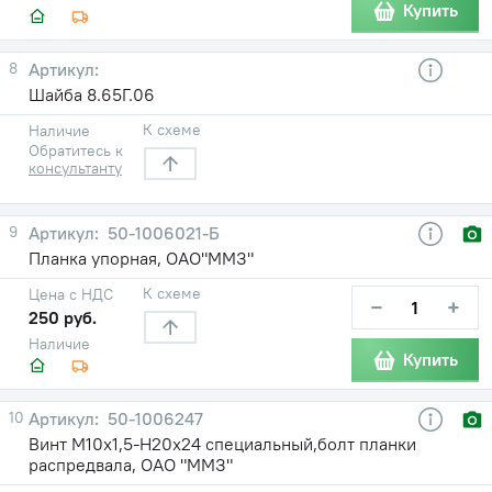
Купить
8
Шайба 8.65Г.06
К схеме
Наличие
Обратитесь к
консультанту
9
50-1006021-Б
Планка упорная, ОАО"ММЗ"
К схеме
Цена с НДС
−
+
250 руб.
Наличие
Купить
10
50-1006247
Винт М10х1,5-Н20х24 специальный,болт планки
распредвала, ОАО "ММЗ"