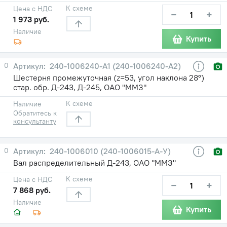
К схеме
Цена с НДС
−
+
1 973 руб.
Наличие
Купить
0
240-1006240-A1 (240-1006240-А2)
Шестерня промежуточная (z=53, угол наклона 28°)
стар. обр. Д-243, Д-245, ОАО "ММЗ"
К схеме
Наличие
Обратитесь к
консультанту
0
240-1006010 (240-1006015-А-У)
Вал распределительный Д-243, ОАО "ММЗ"
К схеме
Цена с НДС
−
+
7 868 руб.
Наличие
Купить