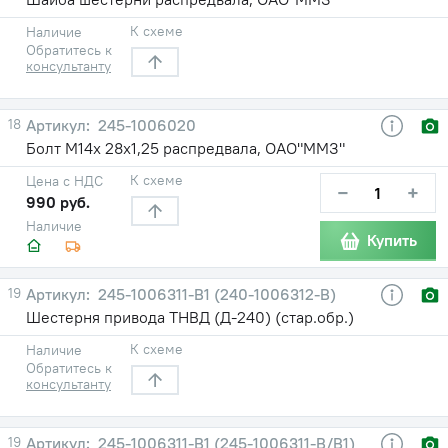
К схеме
Наличие
Обратитесь к
консультанту
18
245-1006020
Болт М14х 28х1,25 распредвала, ОАО"ММЗ"
К схеме
Цена с НДС
−
+
990 руб.
Наличие
Купить
19
245-1006311-В1 (240-1006312-В)
Шестерня привода ТНВД (Д-240) (стар.обр.)
К схеме
Наличие
Обратитесь к
консультанту
19
245-1006311-В1 (245-1006311-В/В1)