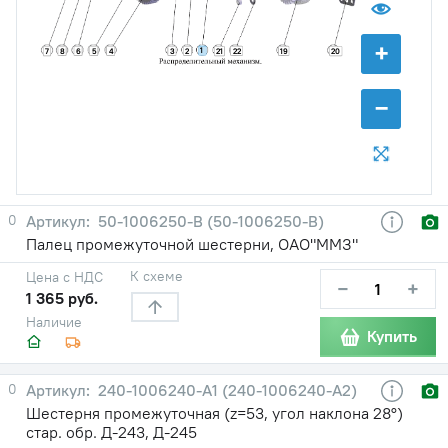
+
1
8
6
5
4
3
2
22
19
7
21
20
−
0
50-1006250-B (50-1006250-В)
Палец промежуточной шестерни, ОАО"ММЗ"
К схеме
Цена с НДС
−
+
1 365 руб.
Наличие
Купить
0
240-1006240-A1 (240-1006240-А2)
Шестерня промежуточная (z=53, угол наклона 28°)
стар. обр. Д-243, Д-245