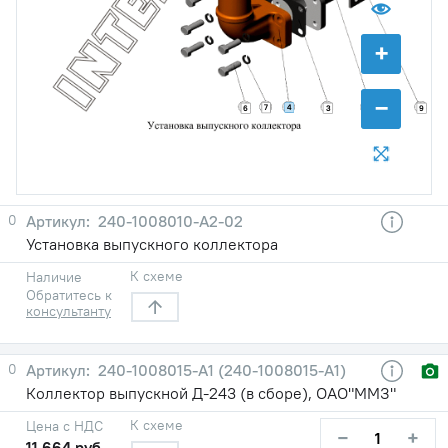
+
−
7
4
12
6
3
9
0
240-1008010-A2-02
Установка выпускного коллектора
К схеме
Наличие
Обратитесь к
консультанту
0
240-1008015-A1 (240-1008015-А1)
Коллектор выпускной Д-243 (в сборе), ОАО"ММЗ"
К схеме
Цена с НДС
−
+
11 664 руб.