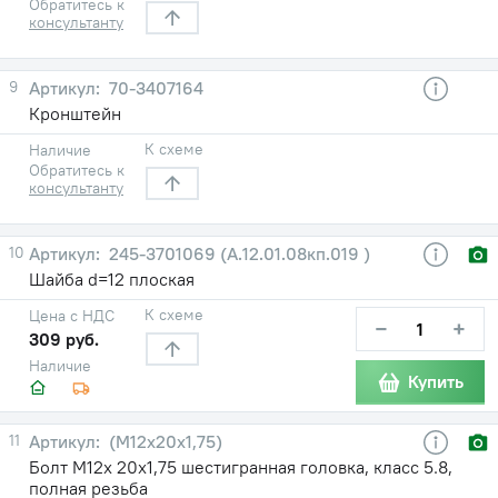
Обратитесь к
консультанту
9
70-3407164
Кронштейн
К схеме
Наличие
Обратитесь к
консультанту
10
245-3701069 (А.12.01.08кп.019 )
Шайба d=12 плоская
К схеме
Цена с НДС
−
+
309 руб.
Наличие
Купить
11
(М12х20х1,75)
Болт М12х 20х1,75 шестигранная головка, класс 5.8,
полная резьба