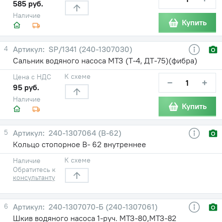
585 руб.
Наличие
Купить
4
SP/1341 (240-1307030)
Сальник водяного насоса МТЗ (Т-4, ДТ-75)(фибра)
К схеме
Цена с НДС
−
+
95 руб.
Наличие
Купить
5
240-1307064 (В-62)
Кольцо стопорное В- 62 внутреннее
К схеме
Наличие
Обратитесь к
консультанту
6
240-1307070-Б (240-1307061)
Шкив водяного насоса 1-руч. МТЗ-80,МТЗ-82