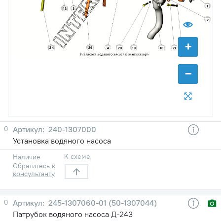
1
13
3
2
+
24
26
4
20
19
18
21
23
−
0
240-1307000
Установка водяного насоса
К схеме
Наличие
Обратитесь к
консультанту
0
245-1307060-01 (50-1307044)
Патрубок водяного насоса Д-243