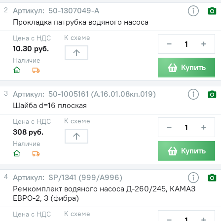
2
50-1307049-А
Прокладка патрубка водяного насоса
К схеме
Цена с НДС
−
+
10.30 руб.
Наличие
Купить
3
50-1005161 (А.16.01.08кп.019)
Шайба d=16 плоская
К схеме
Цена с НДС
−
+
308 руб.
Наличие
Купить
4
SP/1341 (999/А996)
Ремкомплект водяного насоса Д-260/245, КАМАЗ
ЕВРО-2, 3 (фибра)
К схеме
Цена с НДС
−
+