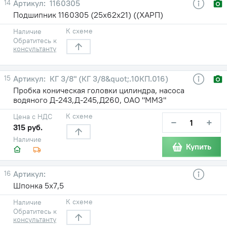
14
1160305
Подшипник 1160305 (25х62х21) ((ХАРП)
К схеме
Наличие
Обратитесь к
консультанту
15
КГ 3/8" (КГ 3/8&quot;.10КП.016)
Пробка коническая головки цилиндра, насоса
водяного Д-243,Д-245,Д260, ОАО "ММЗ"
К схеме
Цена с НДС
−
+
315 руб.
Наличие
Купить
16
Шпонка 5x7,5
К схеме
Наличие
Обратитесь к
консультанту