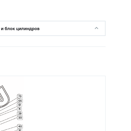
 и блок цилиндров
с НДС
−
+
Купить
уб.
с НДС
−
+
Купить
.
73
66
61
с НДС
−
+
Купить
71
уб.
29
30
40
с НДС
31