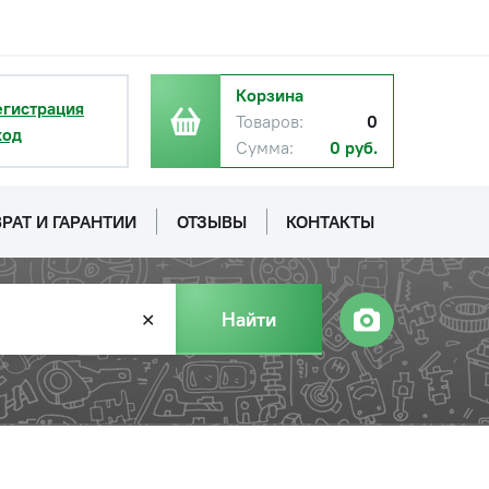
с НДС
−
+
Купить
руб.
Корзина
егистрация
Товаров:
0
ход
Сумма:
0 руб.
с НДС
−
+
Купить
руб.
РАТ И ГАРАНТИИ
ОТЗЫВЫ
КОНТАКТЫ
Найти
✕
с НДС
−
+
Купить
руб.
с НДС
−
+
Купить
руб.