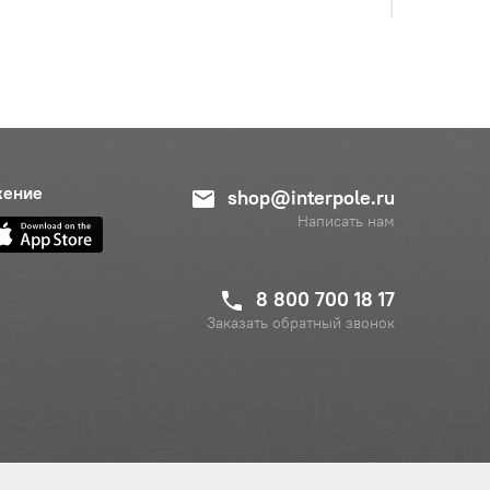
с НДС
−
+
Купить
уб.
жение
shop@interpole.ru
Написать нам
8 800 700 18 17
Заказать обратный звонок
с НДС
−
+
Купить
б.