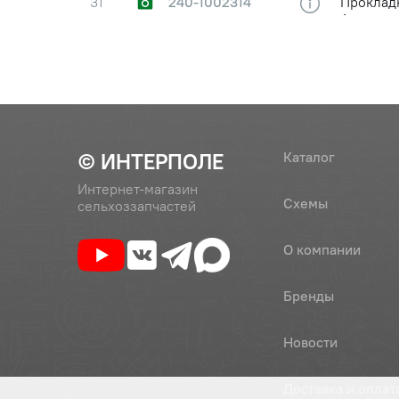
31
240-1002314
Проклад
Автодиз
32
240-1002328
Заглушк
33
240-1002444-А1
Прокладк
© ИНТЕРПОЛЕ
Каталог
(240-1002444А-1)
Интернет-магазин
Схемы
сельхоззапчастей
34
240-3509158
Хомут
О компании
Бренды
35
240-3509159
Скоба
Новости
36
50-1002034 (52-
Штифт р
Доставка и оплат
2308094)