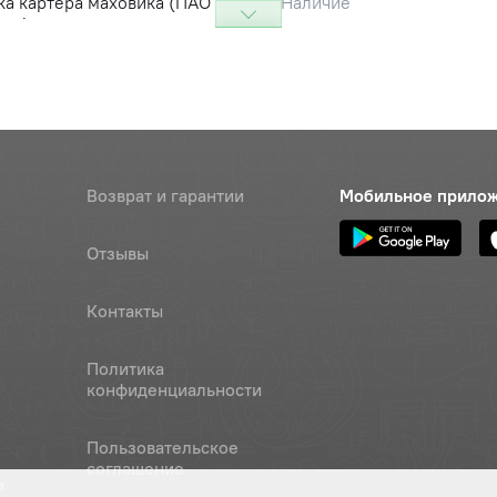
ка картера маховика (ПАО
Наличие
ель)
Обратитесь к
консультанту
а блока Д-243, ОАО"ММЗ"
Цена 
Наличие
225 р
а под корпус сапуна
Наличие
Возврат и гарантии
Мобильное прило
Обратитесь к
консультанту
Отзывы
Наличие
Обратитесь к
Контакты
консультанту
Политика
Наличие
конфиденциальности
Обратитесь к
консультанту
Пользовательское
ычага ПВМ 12х30, ОАО "МТЗ"
Цена 
Наличие
соглашение
а
130 ру