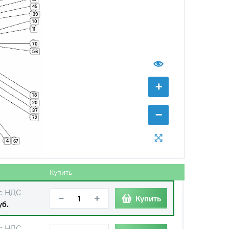
−
+
Купить
45
.
39
10
11
с НДС
−
+
Купить
б.
70
56
+
18
20
−
37
с НДС
72
−
+
Купить
уб.
67
4
с НДС
−
+
Купить
б.
Купить
с НДС
−
+
Купить
уб.
с НДС