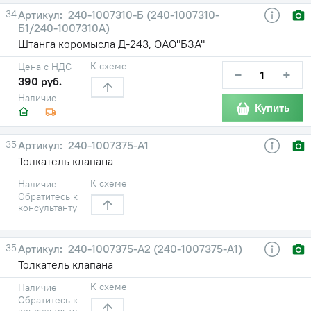
34
240-1007310-Б (240-1007310-
Б1/240-1007310А)
Штанга коромысла Д-243, ОАО"БЗА"
К схеме
Цена с НДС
−
+
390 руб.
Наличие
Купить
35
240-1007375-А1
Толкатель клапана
К схеме
Наличие
Обратитесь к
консультанту
35
240-1007375-А2 (240-1007375-А1)
Толкатель клапана
К схеме
Наличие
Обратитесь к
консультанту