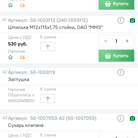
Купить
41
50-1003112 (240-1003112)
Шпилька М12х115х1,75 стойки, ОАО "ММЗ"
К схеме
Цена с НДС
−
+
530 руб.
Наличие
Купить
42
50-1003119
Заглушка
К схеме
Наличие
Обратитесь к
консультанту
43
50-1007053-А2 (50-1007053)
Сухарь клапана
К схеме
Цена с НДС