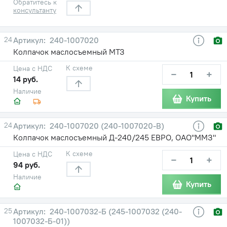
Обратитесь к
консультанту
24
240-1007020
Колпачок маслосъемный МТЗ
К схеме
Цена с НДС
−
+
14 руб.
Наличие
Купить
24
240-1007020 (240-1007020-В)
Колпачок маслосъемный Д-240/245 ЕВРО, ОАО"ММЗ"
К схеме
Цена с НДС
−
+
94 руб.
Наличие
Купить
25
240-1007032-Б (245-1007032 (240-
1007032-Б-01))