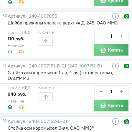
Купить
30
240-1007055
Шайба пружины клапана верхняя Д-245, ОАО ММЗ
К схеме
Цена с НДС
−
+
110 руб.
Наличие
Купить
31
240-1007151-Б-01 (240-1007151-Б)
Стойка оси коромысел 1-ая, 4-ая (с отверстием),
ОАО"ММЗ"
К схеме
Цена с НДС
−
+
940 руб.
Наличие
Купить
32
240-1007152-Б-01
Стойка оси коромысел 3-яя, ОАО"ММЗ"