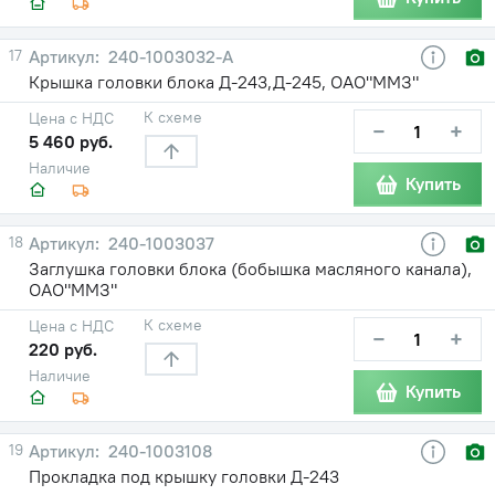
17
240-1003032-А
Крышка головки блока Д-243,Д-245, ОАО"ММЗ"
К схеме
Цена с НДС
−
+
5 460 руб.
Наличие
Купить
18
240-1003037
Заглушка головки блока (бобышка масляного канала),
ОАО"ММЗ"
К схеме
Цена с НДС
−
+
220 руб.
Наличие
Купить
19
240-1003108
Прокладка под крышку головки Д-243