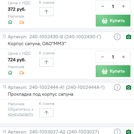
К схеме
Цена с НДС
−
+
372 руб.
Наличие
Купить
12
240-1002430-В (240-1002430-Г)
Корпус сапуна, ОАО"ММЗ"
К схеме
Цена с НДС
−
+
724 руб.
Наличие
Купить
13
240-1002444-А1 (240-1002444А-1)
Прокладка под корпус сапуна
К схеме
Наличие
Обратитесь к
консультанту
14
240-1003027-А2 (240-1003027)