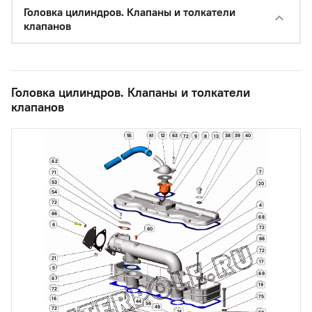
Головка цилиндров. Клапаны и толкатели
клапанов
Головка цилиндров. Клапаны и толкатели
клапанов
61
55
12
63
38
39
40
72
9
8
13
62
7
71
53
20
54
72
4
66
68
6
72
60
66
72
21
17
5
69
67
19
72
75
16
44
56
49
72
74