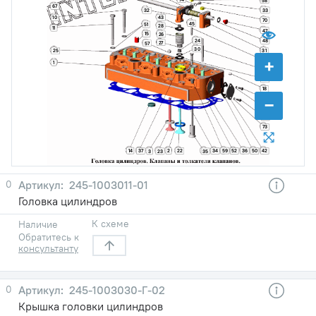
58
67
33
32
10
43
70
45
51
28
11
47
15
26
24
48
27
57
30
25
31
+
46
1
41
29
18
−
64
72
65
73
14
59
36
37
2
22
34
52
50
42
3
23
35
0
245-1003011-01
Головка цилиндров
К схеме
Наличие
Обратитесь к
консультанту
0
245-1003030-Г-02
Крышка головки цилиндров