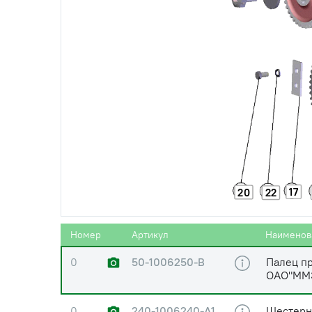
17
20
22
0
245-1006012 (245-
Вал рас
1006012-Б1)
ОАО"ММ
Номер
Артикул
Наименов
0
50-1006250-В
Палец п
ОАО"ММ
0
240-1006240-А1
Шестерня