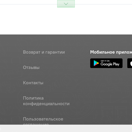
я привода ТНВД (Д-240)
Наличие
.)
Обратитесь к
консультанту
я привода ТНВД (угол наклона
Цена 
Наличие
43, Д-245
2 005
Возврат и гарантии
Мобильное прило
0-6Н.12.40Х.019
Наличие
Отзывы
Обратитесь к
консультанту
Контакты
Наличие
Обратитесь к
Политика
консультанту
конфиденциальности
 блока малая (16,5мм), ОАО
Цена 
Наличие
Пользовательское
130 ру
соглашение
а