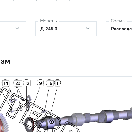
Модель
Схема
Д-245.9
Распреде
изм
12
9
14
23
19
1