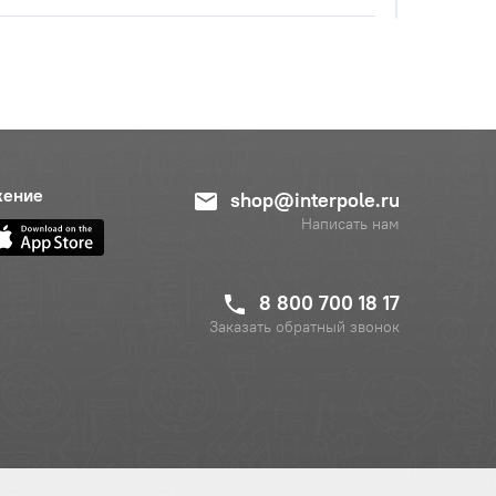
с НДС
−
+
Купить
 руб.
жение
shop@interpole.ru
Написать нам
8 800 700 18 17
Заказать обратный звонок
с НДС
−
+
Купить
б.