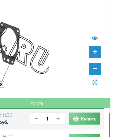
+
−
18
с НДС
−
+
Купить
 руб.
Купить
с НДС
−
+
Купить
руб.
с НДС