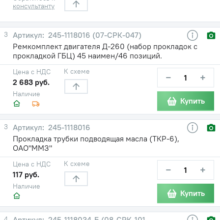
консультанту
3
245-1118016 (07-СРК-047)
Ремкомплект двигателя Д-260 (набор прокладок с
прокладкой ГБЦ) 45 наимен/46 позиций.
К схеме
Цена с НДС
−
+
2 683 руб.
Наличие
Купить
3
245-1118016
Прокладка трубки подводящая масла (ТКР-6),
ОАО"ММЗ"
К схеме
Цена с НДС
−
+
117 руб.
Наличие
Купить
4
245-1118034-Б (08-СРК-101