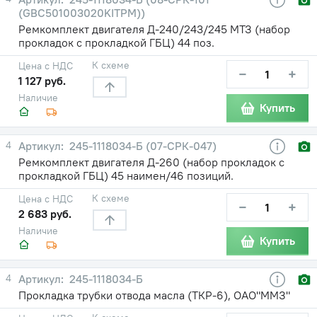
(GBC501003020KITPM))
Ремкомплект двигателя Д-240/243/245 МТЗ (набор
прокладок с прокладкой ГБЦ) 44 поз.
К схеме
Цена с НДС
−
+
1 127 руб.
Наличие
Купить
4
245-1118034-Б (07-СРК-047)
Ремкомплект двигателя Д-260 (набор прокладок с
прокладкой ГБЦ) 45 наимен/46 позиций.
К схеме
Цена с НДС
−
+
2 683 руб.
Наличие
Купить
4
245-1118034-Б
Прокладка трубки отвода масла (ТКР-6), ОАО"ММЗ"