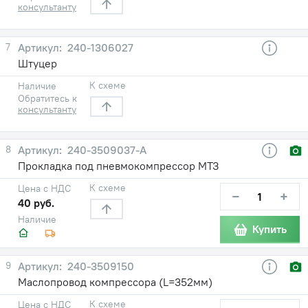
консультанту
7
240-1306027
Штуцер
К схеме
Наличие
Обратитесь к
консультанту
8
240-3509037-А
Прокладка под пневмокомпрессор МТЗ
К схеме
Цена с НДС
−
+
40 руб.
Наличие
Купить
9
240-3509150
Маслопровод компрессора (L=352мм)
К схеме
Цена с НДС