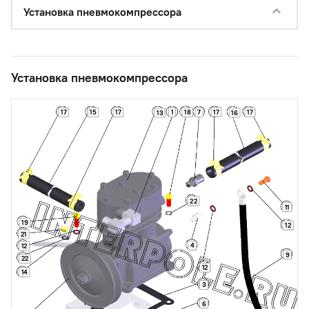
Установка пневмокомпрессора
Установка пневмокомпрессора
17
17
15
17
1
18
7
17
13
16
22
11
19
12
21
4
12
9
22
12
14
3
6