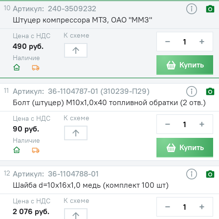
10
240-3509232
Штуцер компрессора МТЗ, ОАО "ММЗ"
К схеме
Цена с НДС
−
+
490 руб.
Наличие
Купить
11
36-1104787-01 (310239-П29)
Болт (штуцер) М10х1,0х40 топливной обратки (2 отв.)
К схеме
Цена с НДС
−
+
90 руб.
Наличие
Купить
12
36-1104788-01
Шайба d=10х16х1,0 медь (комплект 100 шт)
К схеме
Цена с НДС
−
+
2 076 руб.