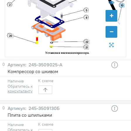
2
10
5
+
8
−
20
22
21
0
245-3509025-А
Компрессор со шкивом
К схеме
Наличие
Обратитесь к
консультанту
0
245-3509130Б
Плита со шпильками
К схеме
Наличие
Обратитесь к