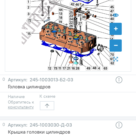
1
42
46
45
2
44
47
25
13
3
20
64
23
38
18
40
24
72
19
22
41
27
+
26
43
39
15
10
14
−
65
70
61
62
48
11
16
63
12
73
17
21
28
49
4
0
245-1003013-Б2-03
Головка цилиндров
К схеме
Наличие
Обратитесь к
консультанту
0
245-1003030-Д-03
Крышка головки цилиндров