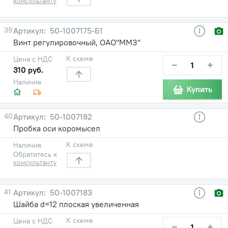
консультанту
39
50-1007175-Б1
Винт регулировочный, ОАО"ММЗ"
К схеме
Цена с НДС
−
+
310 руб.
Наличие
Купить
40
50-1007182
Пробка оси коромысел
К схеме
Наличие
Обратитесь к
консультанту
41
50-1007183
Шайба d=12 плоская увеличенная
К схеме
Цена с НДС
−
+