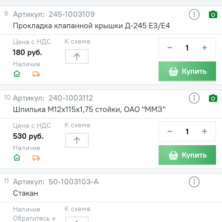
9
245-1003109
Прокладка клапанной крышки Д-245 Е3/Е4
К схеме
Цена с НДС
−
+
180 руб.
Наличие
Купить
10
240-1003112
Шпилька М12х115х1,75 стойки, ОАО "ММЗ"
К схеме
Цена с НДС
−
+
530 руб.
Наличие
Купить
11
50-1003103-А
Стакан
К схеме
Наличие
Обратитесь к