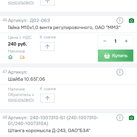
консультанту
46
Д02-063
Гайка М10х1,0 винта регулировочного, ОАО "ММЗ"
К схеме
Цена с НДС
−
+
240 руб.
Наличие
Купить
47
Шайба 10.65Г.06
К схеме
Наличие
Обратитесь к
консультанту
48
240-1007310-Б1 (240-1007310-
Б1/240-1007310А)
Штанга коромысла Д-243, ОАО"БЗА"