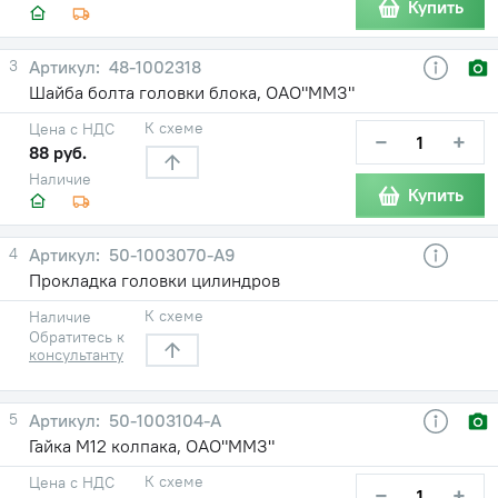
Купить
3
48-1002318
Шайба болта головки блока, ОАО"ММЗ"
К схеме
Цена с НДС
−
+
88 руб.
Наличие
Купить
4
50-1003070-А9
Прокладка головки цилиндров
К схеме
Наличие
Обратитесь к
консультанту
5
50-1003104-А
Гайка М12 колпака, ОАО"ММЗ"
К схеме
Цена с НДС
−
+