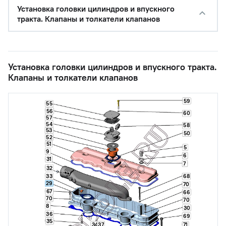
Установка головки цилиндров и впускного
тракта. Клапаны и толкатели клапанов
Установка головки цилиндров и впускного тракта.
Клапаны и толкатели клапанов
59
55
56
60
57
54
58
53
50
52
51
5
9
6
31
7
32
33
68
29
70
67
66
70
70
8
30
36
69
35
34
37
71