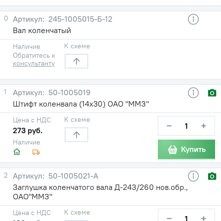
0
245-1005015-Б-12
Вал коленчатый
К схеме
Наличие
Обратитесь к
консультанту
1
50-1005019
Штифт коленвала (14х30) ОАО "ММЗ"
К схеме
Цена с НДС
−
+
273 руб.
Наличие
Купить
2
50-1005021-А
Заглушка коленчатого вала Д-243/260 нов.обр.,
ОАО"ММЗ"
К схеме
Цена с НДС
−
+