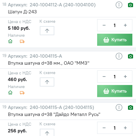
18
240-1004112-А (240-1004100)
Шатун Д-243
К схеме
Цена с НДС
−
+
5 180 руб.
Наличие
Купить
19
240-1004115-А
Втулка шатуна d=38 мм., ОАО "ММЗ"
К схеме
Цена с НДС
−
+
460 руб.
Наличие
Купить
19
240-1004115-А (240-1004115)
Втулка шатуна d=38 "Дайдо Металл Русь"
К схеме
Цена с НДС
−
+
256 руб.