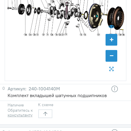
17
38
30
29
11
28
16
20
21
13
15
47
46
45
49
48
4
8
+
−
0
240-1004140М
Комплект вкладышей шатунных подшипников
К схеме
Наличие
Обратитесь к
консультанту