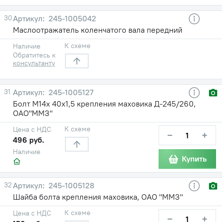
30
245-1005042
Маслоотражатель коленчатого вала передний
К схеме
Наличие
Обратитесь к
консультанту
31
245-1005127
Болт М14х 40х1,5 крепления маховика Д-245/260,
ОАО"ММЗ"
К схеме
Цена с НДС
−
+
496 руб.
Наличие
Купить
32
245-1005128
Шайба болта крепления маховика, ОАО "ММЗ"
К схеме
Цена с НДС
−
+