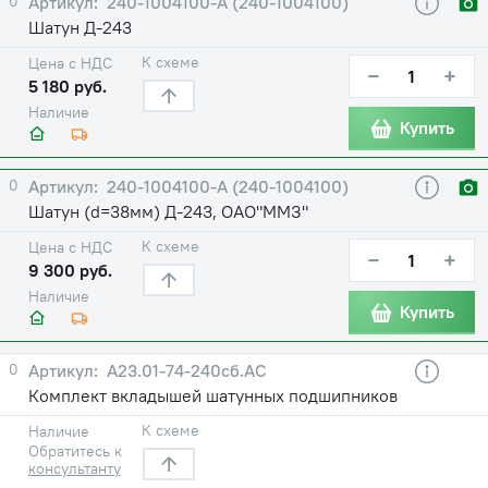
0
240-1004100-А (240-1004100)
Шатун Д-243
К схеме
Цена с НДС
−
+
5 180 руб.
Наличие
Купить
0
240-1004100-А (240-1004100)
Шатун (d=38мм) Д-243, ОАО"ММЗ"
К схеме
Цена с НДС
−
+
9 300 руб.
Наличие
Купить
0
А23.01-74-240сб.АС
Комплект вкладышей шатунных подшипников
К схеме
Наличие
Обратитесь к
консультанту