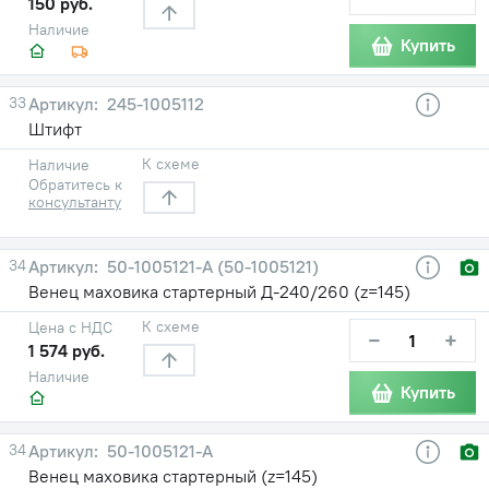
150 руб.
Наличие
Купить
33
245-1005112
Штифт
К схеме
Наличие
Обратитесь к
консультанту
34
50-1005121-А (50-1005121)
Венец маховика стартерный Д-240/260 (z=145)
К схеме
Цена с НДС
−
+
1 574 руб.
Наличие
Купить
34
50-1005121-А
Венец маховика стартерный (z=145)