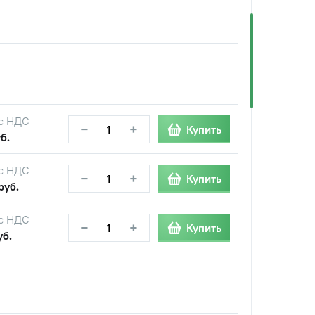
с НДС
−
+
Купить
б.
с НДС
−
+
Купить
руб.
с НДС
−
+
Купить
уб.