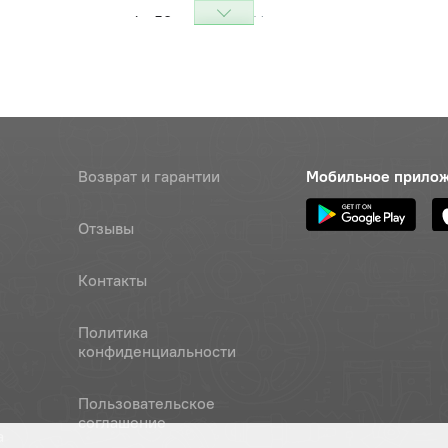
 промежуточная (z=53, угол
Наличие
28°) стар. обр. Д-243, Д-245,
Обратитесь к
З"
консультанту
Наличие
Обратитесь к
консультанту
Возврат и гарантии
Мобильное прило
промежуточной шестерни,
Цена 
Наличие
З"
250 р
Отзывы
6gх16.88.35.016
Наличие
Контакты
Обратитесь к
консультанту
Политика
конфиденциальности
.65Г.06
Наличие
Обратитесь к
консультанту
Пользовательское
соглашение
а
 блока малая (16,5мм), ОАО
Цена 
Наличие