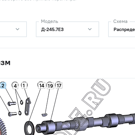
Модель
Схема
Д-245.7Е3
Распреде
изм
1
14
17
2
4
19
пределительный
Наличие
Обратитесь к
консультанту
я промежуточная со втулкой
Наличие