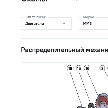
Тип техники
Марка
Двигатели
ММЗ
Распределительный механ
18
15
16
3
0
245-1006010-Б1-01
Вал рас
0
240-1006240-А1
Шестерн