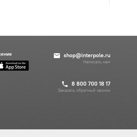
жение
shop@interpole.ru
с НДС
Написать нам
−
+
Купить
уб.
8 800 700 18 17
Заказать обратный звонок
с НДС