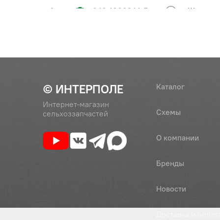
8
240-1006244-Б
Шестерня
(240-1006240-А2)
наклона 
ОАО "ММ
9
240-1006246
Втулка
© ИНТЕРПОЛЕ
Каталог
10
50-1006254
Планка 
Интернет-магазин
ОАО"ММ
Схемы
сельхоззапчастей
11
Болт М8-
О компании
Бренды
12
Шайба 8Т
Новости
Доставка и оплат
13
50-1002326-В
Заглушка