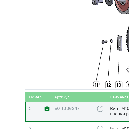
0
240-1006240-А2
Шестерня
наклона 
0
240-1006240-А2
Шестерня
наклона 
ОАО "ММ
0
50-1006250-В
Палец п
ОАО"ММ
11
10
12
1
50-1006021-Б
Планка 
Номер
Артикул
Наименов
2
50-1006247
Винт М10
планки 
3
Болт М10