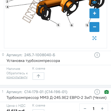
2
4
+
−
5
6
5
0
245.7-1008040-Б
Установка турбокомпрессора
К схеме
Наличие
Обратитесь к
консультанту
1
С14-179-01 (С14-196-01)
Турбокомпрессор ММЗ Д-245.9Е2 ЕВРО-2 ЗиЛ (Чехия)
К схеме
Цена с НДС
−
+
41 613 руб.