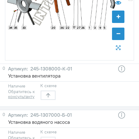
+
17
34
35
33
20
36
1
9
5
22
27
26
3
−
0
245-1308000-К-01
Установка вентилятора
К схеме
Наличие
Обратитесь к
консультанту
0
245-1307000-Б-01
Установка водяного насоса
К схеме
Наличие
Обратитесь к