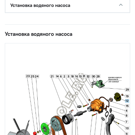
Установка водяного насоса
Установка водяного насоса
23
31
25
21
6
2
3
18
13
28
24
14
16
32
30
29
19
12
15
4
8
7
10
11