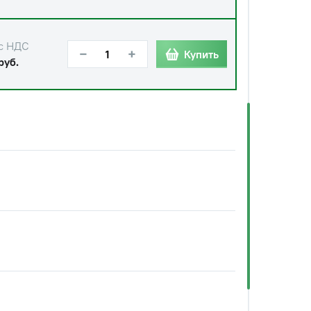
с НДС
−
+
Купить
руб.