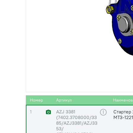
0
50-1005019
Штифт к
0
245-3708030-26
Установк
0
245-1001035-А1
Подушка
0
245-3708030-23
Установк
Номер
Артикул
Наименов
1
AZJ 3381
Стартер 
(7402.3708000/33
МТЗ-1221
85/AZJ3381/AZJ33
53/