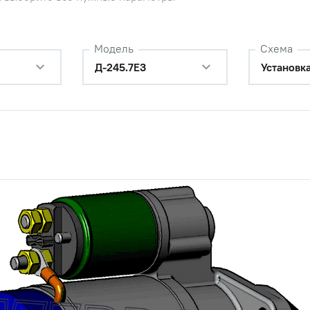
Модель
Схема
Д-245.7Е3
Установка
 боковой опоры
Наличие
Обратитесь к
консультанту
 боковой опоры
Наличие
Обратитесь к
консультанту