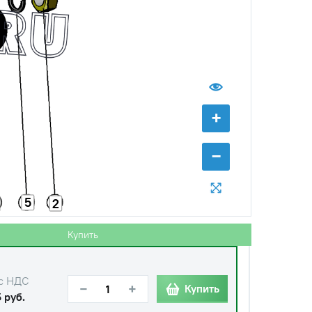
с НДС
−
+
Купить
б.
+
−
5
2
Купить
с НДС
−
+
Купить
 руб.