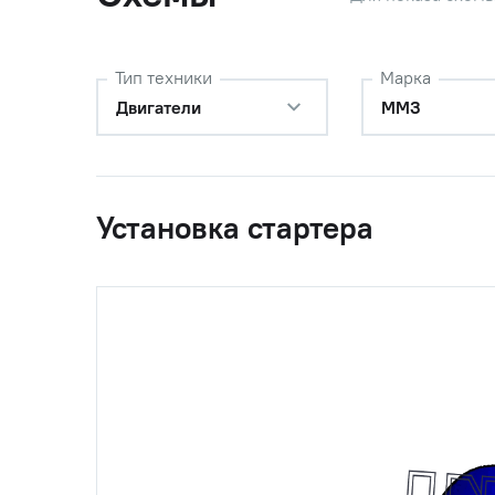
Тип техники
Марка
Двигатели
ММЗ
Установка стартера
0
245-1001035
Подушка
0
245-1001035-А
Подушка