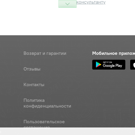
консультанту
Т.65Г.06
Наличие
Обратитесь к
консультанту
Возврат и гарантии
Мобильное прило
Отзывы
Контакты
Политика
конфиденциальности
Пользовательское
соглашение
а