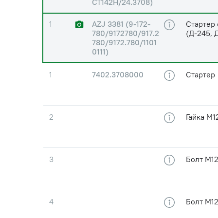
СТ142Н/24.3708)
1
AZJ 3381 (9-172-
Стартер
780/9172780/917.2
(Д-245, 
780/9172.780/1101
0111)
1
7402.3708000
Стартер
2
Гайка М1
3
Болт М12
4
Болт М12