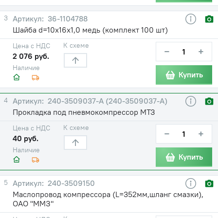
3
36-1104788
Шайба d=10х16х1,0 медь (комплект 100 шт)
К схеме
Цена с НДС
−
+
2 076 руб.
Наличие
Купить
4
240-3509037-A (240-3509037-А)
Прокладка под пневмокомпрессор МТЗ
К схеме
Цена с НДС
−
+
40 руб.
Наличие
Купить
5
240-3509150
Маслопровод компрессора (L=352мм,шланг смазки),
ОАО "ММЗ"