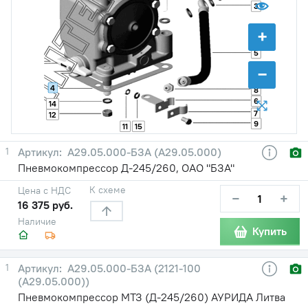
3
+
5
−
4
8
6
14
7
12
9
11
15
1
А29.05.000-БЗА (А29.05.000)
Пневмокомпрессор Д-245/260, ОАО "БЗА"
К схеме
Цена с НДС
−
+
16 375 руб.
Наличие
Купить
1
А29.05.000-БЗА (2121-100
(А29.05.000))
Пневмокомпрессор МТЗ (Д-245/260) АУРИДА Литва