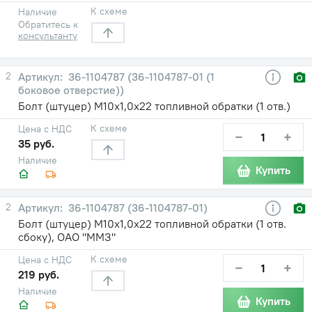
К схеме
Наличие
Обратитесь к
консультанту
2
36-1104787 (36-1104787-01 (1
боковое отверстие))
Болт (штуцер) М10х1,0х22 топливной обратки (1 отв.)
К схеме
Цена с НДС
−
+
35 руб.
Наличие
Купить
2
36-1104787 (36-1104787-01)
Болт (штуцер) М10х1,0х22 топливной обратки (1 отв.
сбоку), ОАО "ММЗ"
К схеме
Цена с НДС
−
+
219 руб.
Наличие
Купить