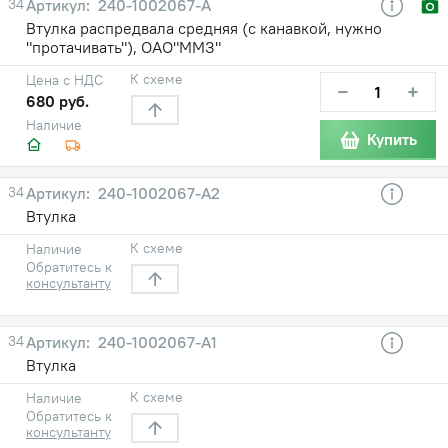
34
240-1002067-А
Втулка распредвала средняя (с канавкой, нужно
"протачивать"), ОАО"ММЗ"
К схеме
Цена с НДС
−
+
680 руб.
Наличие
Купить
34
240-1002067-А2
Втулка
К схеме
Наличие
Обратитесь к
консультанту
34
240-1002067-А1
Втулка
К схеме
Наличие
Обратитесь к
консультанту