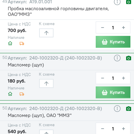
49
А19.01.001
Пробка маслозаливной горловины двигателя,
ОАО"ММЗ"
К схеме
Цена с НДС
−
+
700 руб.
Наличие
Купить
50
240-1002320-Д (240-1002320-В)
Масломер (щуп)
К схеме
Цена с НДС
−
+
180 руб.
Наличие
Купить
50
240-1002320-Д (240-1002320-В)
Масломер (щуп), ОАО "ММЗ"
К схеме
Цена с НДС
−
+
540 руб.