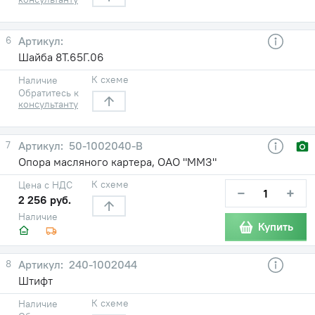
6
Шайба 8T.65Г.06
К схеме
Наличие
Обратитесь к
консультанту
7
50-1002040-В
Опора масляного картера, ОАО "ММЗ"
К схеме
Цена с НДС
−
+
2 256 руб.
Наличие
Купить
8
240-1002044
Штифт
К схеме
Наличие