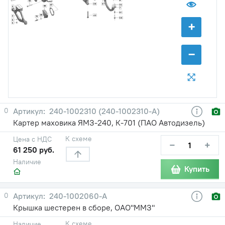
8
54
38
37
67
15
68
4
7
61
69
40
3
70
58
+
6
5
−
0
240-1002310 (240-1002310-А)
Картер маховика ЯМЗ-240, К-701 (ПАО Автодизель)
К схеме
Цена с НДС
−
+
61 250 руб.
Наличие
Купить
0
240-1002060-А
Крышка шестерен в сборе, ОАО"ММЗ"
К схеме
Наличие