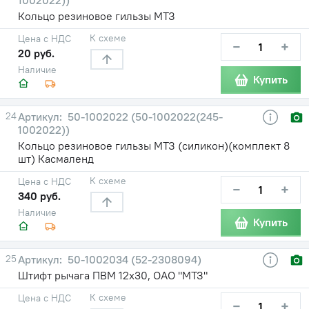
Кольцо резиновое гильзы МТЗ
К схеме
Цена с НДС
−
+
20 руб.
Наличие
Купить
24
50-1002022 (50-1002022(245-
1002022))
Кольцо резиновое гильзы МТЗ (силикон)(комплект 8
шт) Касмаленд
К схеме
Цена с НДС
−
+
340 руб.
Наличие
Купить
25
50-1002034 (52-2308094)
Штифт рычага ПВМ 12х30, ОАО "МТЗ"
К схеме
Цена с НДС
−
+