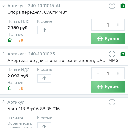
3
240-1001015-А1
Опора передняя, ОАО"ММЗ"
К схеме
Цена с НДС
−
+
2 750 руб.
Наличие
Купить
4
240-1001025
Амортизатор двигателя с ограничителем, ОАО "ММЗ"
К схеме
Цена с НДС
−
+
2 092 руб.
Наличие
Купить
5
Болт М8-6gx16.88.35.016
К схеме
Наличие
Обратитесь к
консультанту