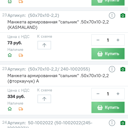
23
(50х70х10-2,2)
Манжета армированная "сальник" .50х70х10-2,2
(KASMALAND)
К схеме
Цена с НДС
−
+
73 руб.
Наличие
Купить
23
(50х70х10-2,2/ 240-1002055)
Манжета армированная "сальник" .50х70х10-2,2
(фторкаучук) А
К схеме
Цена с НДС
−
+
334 руб.
Наличие
Купить
24
50-1002022 (50-1002022(245-
1002022))