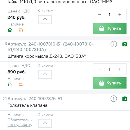
Гайка М10х1,0 винта регулировочного, ОАО "ММЗ"
К схеме
Цена с НДС
−
+
240 руб.
Наличие
Купить
53
240-1007310-Б1 (240-1007310-
Б1/240-1007310А)
Штанга коромысла Д-243, ОАО"БЗА"
К схеме
Цена с НДС
−
+
390 руб.
Наличие
Купить
54
240-1007375-А1
Толкатель клапана
К схеме
Наличие
Обратитесь к
консультанту