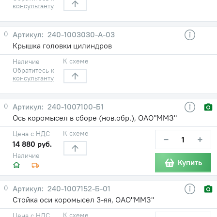
консультанту
0
240-1003030-А-03
Крышка головки цилиндров
К схеме
Наличие
Обратитесь к
консультанту
0
240-1007100-Б1
Ось коромысел в сборе (нов.обр.), ОАО"ММЗ"
К схеме
Цена с НДС
−
+
14 880 руб.
Наличие
Купить
0
240-1007152-Б-01
Стойка оси коромысел 3-яя, ОАО"ММЗ"
К схеме
Цена с НДС