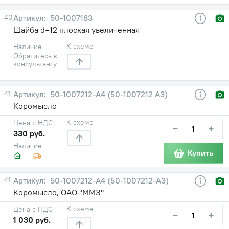
40
50-1007183
Шайба d=12 плоская увеличенная
К схеме
Наличие
Обратитесь к
консультанту
41
50-1007212-А4 (50-1007212 А3)
Коромысло
К схеме
Цена с НДС
−
+
330 руб.
Наличие
Купить
41
50-1007212-А4 (50-1007212-А3)
Коромысло, ОАО "ММЗ"
К схеме
Цена с НДС
−
+
1 030 руб.