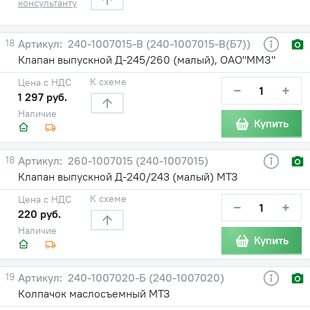
консультанту
18
240-1007015-В (240-1007015-В(Б7))
Клапан выпускной Д-245/260 (малый), ОАО"ММЗ"
К схеме
Цена с НДС
−
+
1 297 руб.
Наличие
Купить
18
260-1007015 (240-1007015)
Клапан выпускной Д-240/243 (малый) МТЗ
К схеме
Цена с НДС
−
+
220 руб.
Наличие
Купить
19
240-1007020-Б (240-1007020)
Колпачок маслосъемный МТЗ