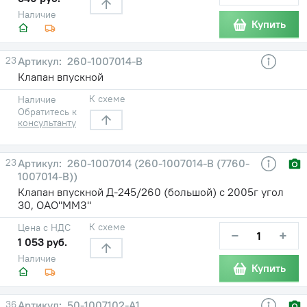
Наличие
Купить
23
260-1007014-В
Клапан впускной
К схеме
Наличие
Обратитесь к
консультанту
23
260-1007014 (260-1007014-В (7760-
1007014-В))
Клапан впускной Д-245/260 (большой) с 2005г угол
30, ОАО"ММЗ"
К схеме
Цена с НДС
−
+
1 053 руб.
Наличие
Купить
36
50-1007102-А1