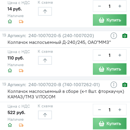
К схеме
Цена с НДС
−
+
14 руб.
Наличие
Купить
19
240-1007020-Б (240-1007020)
Колпачок маслосъемный Д-240/245, ОАО"ММЗ"
К схеме
Цена с НДС
−
+
110 руб.
Наличие
Купить
19
240-1007020-В (740-1007262-01)
Колпачок маслосъемный в сборе (к-т 8шт. фторкаучук)
КАМАЗ/ТМЗ VITOCOM
К схеме
Цена с НДС
−
+
522 руб.
Наличие
Купить