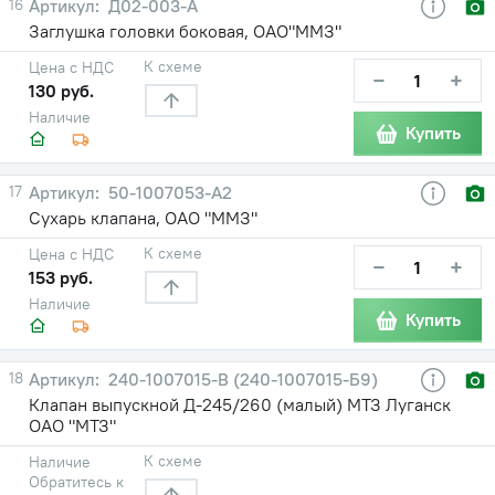
16
Д02-003-А
Заглушка головки боковая, ОАО"ММЗ"
К схеме
Цена с НДС
−
+
130 руб.
Наличие
Купить
17
50-1007053-А2
Сухарь клапана, ОАО "ММЗ"
К схеме
Цена с НДС
−
+
153 руб.
Наличие
Купить
18
240-1007015-В (240-1007015-Б9)
Клапан выпускной Д-245/260 (малый) МТЗ Луганск
ОАО "МТЗ"
К схеме
Наличие
Обратитесь к