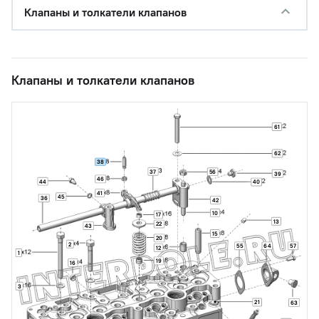
Клапаны и толкатели клапанов
Клапаны и толкатели клапанов
61
62
38
37
56
39
46
44
40
41
45
36
42
10
17
13
22
43
15
20
2
55
64
57
12
1
19
16
3
21
63