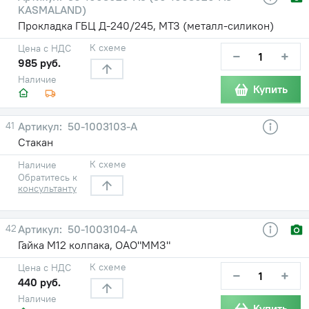
KASMALAND)
Прокладка ГБЦ Д-240/245, МТЗ (металл-силикон)
К схеме
Цена с НДС
−
+
985 руб.
Наличие
Купить
41
50-1003103-А
Стакан
К схеме
Наличие
Обратитесь к
консультанту
42
50-1003104-А
Гайка М12 колпака, ОАО"ММЗ"
К схеме
Цена с НДС
−
+
440 руб.
Наличие
Купить