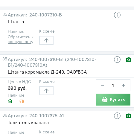
35
240-1007310-Б
Штанга
К схеме
Наличие
Обратитесь к
консультанту
35
240-1007310-Б1 (240-1007310-
Б1/240-1007310А)
Штанга коромысла Д-243, ОАО"БЗА"
К схеме
Цена с НДС
−
+
390 руб.
Наличие
Купить
36
240-1007375-А1
Толкатель клапана
К схеме
Наличие