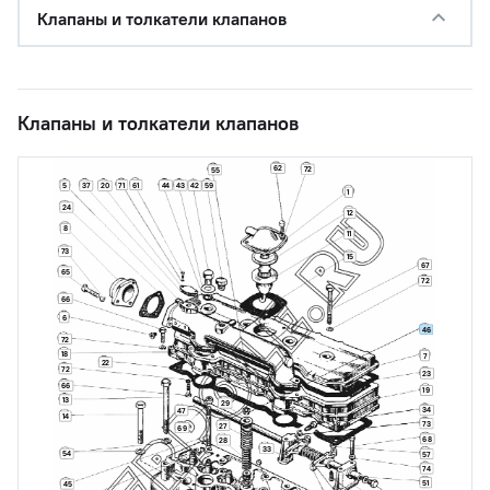
Клапаны и толкатели клапанов
Клапаны и толкатели клапанов
62
72
55
71
61
44
43
5
37
20
42
59
1
24
12
8
11
73
15
67
65
72
66
6
46
72
18
7
22
72
23
66
19
13
29
34
47
14
73
27
69
68
28
33
54
57
74
51
45