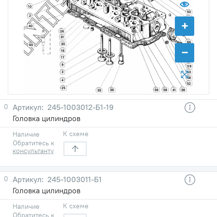
10
50
2
32
+
49
40
26
21
31
64
30
60
−
48
16
63
17
70
9
39
53
3
58
4
52
25
41
38
56
58
36
35
0
245-1003012-Б1-19
Головка цилиндров
К схеме
Наличие
Обратитесь к
консультанту
0
245-1003011-Б1
Головка цилиндров
К схеме
Наличие
Обратитесь к