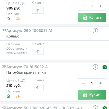
К схеме
Цена с НДС
−
+
985 руб.
Наличие
Купить
38
260-1003031-А1
Кольцо
К схеме
Наличие
Обратитесь к
консультанту
39
70-8115022-А
Патрубок крана печки
К схеме
Цена с НДС
−
+
210 руб.
Наличие
Купить
40
50-1003020-А5 (50-1003020-А3