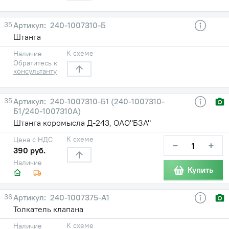
35
240-1007310-Б
Штанга
К схеме
Наличие
Обратитесь к
консультанту
35
240-1007310-Б1 (240-1007310-
Б1/240-1007310А)
Штанга коромысла Д-243, ОАО"БЗА"
К схеме
Цена с НДС
−
+
390 руб.
Наличие
Купить
36
240-1007375-А1
Толкатель клапана
К схеме
Наличие