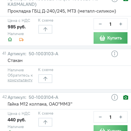
KASMALAND)
Прокладка ГБЦ Д-240/245, МТЗ (металл-силикон)
К схеме
Цена с НДС
−
+
985 руб.
Наличие
Купить
41
50-1003103-А
Стакан
К схеме
Наличие
Обратитесь к
консультанту
42
50-1003104-А
Гайка М12 колпака, ОАО"ММЗ"
К схеме
Цена с НДС
−
+
440 руб.
Наличие
Купить