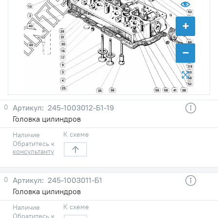
10
50
2
32
+
49
40
26
21
31
64
30
60
−
48
16
63
17
70
9
39
53
3
58
4
52
25
41
38
56
58
36
35
0
245-1003012-Б1-19
Головка цилиндров
К схеме
Наличие
Обратитесь к
консультанту
0
245-1003011-Б1
Головка цилиндров
К схеме
Наличие
Обратитесь к