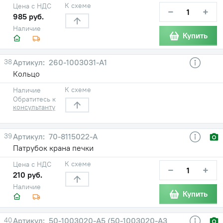
К схеме
Цена с НДС
−
+
985 руб.
Наличие
Купить
38
260-1003031-А1
Кольцо
К схеме
Наличие
Обратитесь к
консультанту
39
70-8115022-А
Патрубок крана печки
К схеме
Цена с НДС
−
+
210 руб.
Наличие
Купить
40
50-1003020-А5 (50-1003020-А3