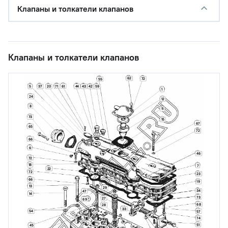
Клапаны и толкатели клапанов
Клапаны и толкатели клапанов
62
72
55
71
61
44
43
5
37
20
42
59
1
24
12
8
11
73
15
67
65
72
66
6
46
72
18
7
22
72
23
66
19
13
29
34
47
14
73
27
69
68
28
33
54
57
74
51
45