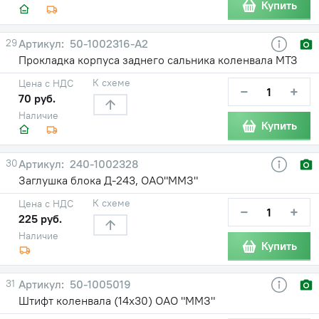
Купить
29
50-1002316-А2
Прокладка корпуса заднего сальника коленвала МТЗ
К схеме
Цена с НДС
−
+
70 руб.
Наличие
Купить
30
240-1002328
Заглушка блока Д-243, ОАО"ММЗ"
К схеме
Цена с НДС
−
+
225 руб.
Наличие
Купить
31
50-1005019
Штифт коленвала (14х30) ОАО "ММЗ"