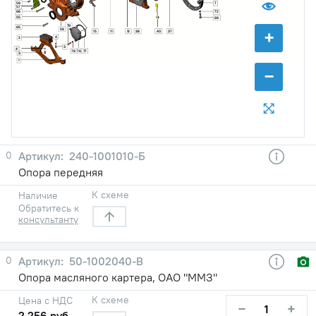
59
7
57
66
72
55
69
79
65
+
56
15
11
12
38
40
37
4
2
3
4
78
76
77
3
1
−
0
240-1001010-Б
Опора передняя
К схеме
Наличие
Обратитесь к
консультанту
0
50-1002040-В
Опора масляного картера, ОАО "ММЗ"
К схеме
Цена с НДС
−
+
2 256 руб.