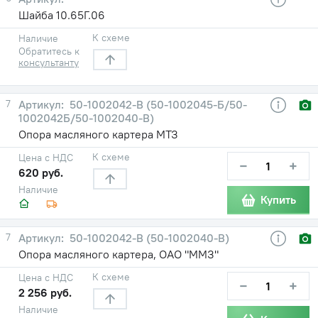
Шайба 10.65Г.06
К схеме
Наличие
Обратитесь к
консультанту
7
50-1002042-В (50-1002045-Б/50-
1002042Б/50-1002040-В)
Опора масляного картера МТЗ
К схеме
Цена с НДС
−
+
620 руб.
Наличие
Купить
7
50-1002042-В (50-1002040-В)
Опора масляного картера, ОАО "ММЗ"
К схеме
Цена с НДС
−
+
2 256 руб.
Наличие