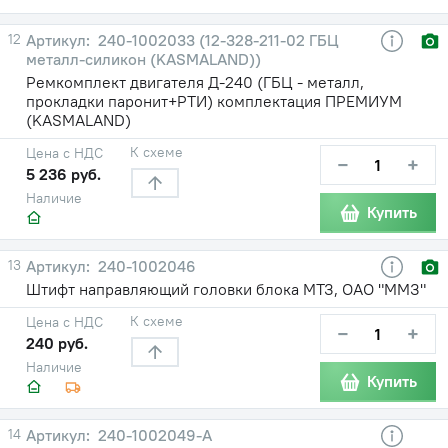
12
240-1002033 (12-328-211-02 ГБЦ
металл-силикон (KASMALAND))
Ремкомплект двигателя Д-240 (ГБЦ - металл,
прокладки паронит+РТИ) комплектация ПРЕМИУМ
(KASMALAND)
К схеме
Цена с НДС
−
+
5 236 руб.
Наличие
Купить
13
240-1002046
Штифт направляющий головки блока МТЗ, ОАО "ММЗ"
К схеме
Цена с НДС
−
+
240 руб.
Наличие
Купить
14
240-1002049-А