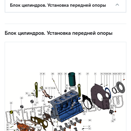
Блок цилиндров. Установка передней опоры
Блок цилиндров. Установка передней опоры
21
20
28
35
13
30
48
27
9
10
73
68
29
26
24
25
71
62
75
18
17
16
46
32
74
19
70
67
42
22
47
44
23
72
50
49
51
36
43
41
31
60
52
39
5
53
34
6
45
71
71
63
61
33
8
54
64
14
58