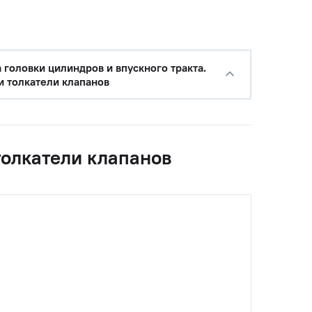
 головки цилиндров и впускного тракта.
и толкатели клапанов
толкатели клапанов
с НДС
−
+
Купить
 руб.
с НДС
−
+
Купить
уб.