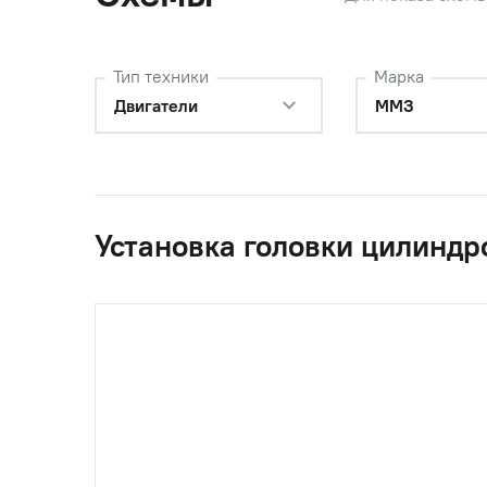
Тип техники
Марка
0
245-1003011-Б2
Головка 
Двигатели
ММЗ
0
245-1003013-Б2-01
Головка 
Установка головки цилиндр
0
245-1003030-Д-12
Крышка 
0
240-1007100-Б1
Ось коро
ОАО"ММ
0
240-1007152-Б
Стойка 