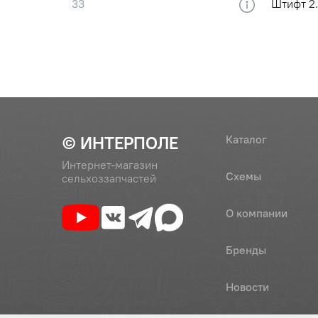
33
Штифт 2
34
Болт М8х
35
Болт М8х
© ИНТЕРПОЛЕ
Каталог
Интернет-магазин
Схемы
сельхоззапчастей
49
240-1002430-Г
Корпус 
О компании
50
240-1002444-А1
Прокладк
Бренды
(240-1002444А-1)
Новости
51
245-1003122-Б1-02
Колпак 