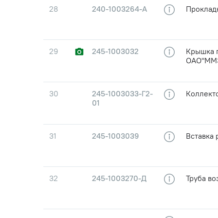
28
240-1003264-А
Проклад
29
245-1003032
Крышка г
ОАО"ММ
30
245-1003033-Г2-
Коллект
01
31
245-1003039
Вставка 
32
245-1003270-Д
Труба в