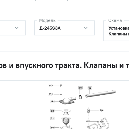
Модель
Схема
цилиндров
Наличие
Д-245S3A
Обратитесь к
Установка
консультанту
Клапаны 
цилиндров
Наличие
Обратитесь к
консультанту
ов и впускного тракта. Клапаны и 
головки цилиндров
Наличие
Обратитесь к
консультанту
54
69
68
55
мысел в сборе (нов.обр.),
Цена 
Наличие
З"
49
14 880
5
53
оси коромысел 2-ая, ОАО"ММЗ"
Цена 
Наличие
52
6
740 р
7
50