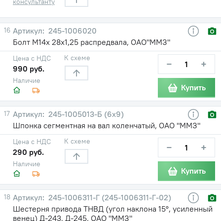
консультанту
16
245-1006020
Болт М14х 28х1,25 распредвала, ОАО"ММЗ"
К схеме
Цена с НДС
−
+
990 руб.
Наличие
Купить
17
245-1005013-Б (6х9)
Шпонка сегментная на вал коленчатый, ОАО "ММЗ"
К схеме
Цена с НДС
−
+
290 руб.
Наличие
Купить
18
245-1006311-Г (245-1006311-Г-02)
Шестерня привода ТНВД (угол наклона 15°, усиленный
венец) Д-243, Д-245, ОАО "ММЗ"