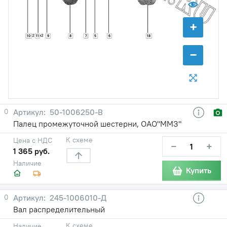
+
10
11
9
8
7
5
6
18
−
0
50-1006250-В
Палец промежуточной шестерни, ОАО"ММЗ"
К схеме
Цена с НДС
−
+
1 365 руб.
Наличие
Купить
0
245-1006010-Д
Вал распределительный
К схеме
Наличие