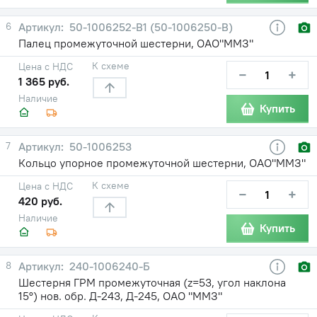
6
50-1006252-В1 (50-1006250-В)
Палец промежуточной шестерни, ОАО"ММЗ"
К схеме
Цена с НДС
−
+
1 365 руб.
Наличие
Купить
7
50-1006253
Кольцо упорное промежуточной шестерни, ОАО"ММЗ"
К схеме
Цена с НДС
−
+
420 руб.
Наличие
Купить
8
240-1006240-Б
Шестерня ГРМ промежуточная (z=53, угол наклона
15°) нов. обр. Д-243, Д-245, ОАО "ММЗ"