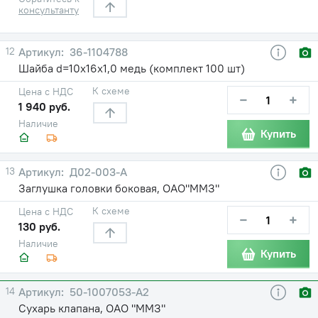
консультанту
12
36-1104788
Шайба d=10х16х1,0 медь (комплект 100 шт)
К схеме
Цена с НДС
−
+
1 940 руб.
Наличие
Купить
13
Д02-003-А
Заглушка головки боковая, ОАО"ММЗ"
К схеме
Цена с НДС
−
+
130 руб.
Наличие
Купить
14
50-1007053-А2
Сухарь клапана, ОАО "ММЗ"