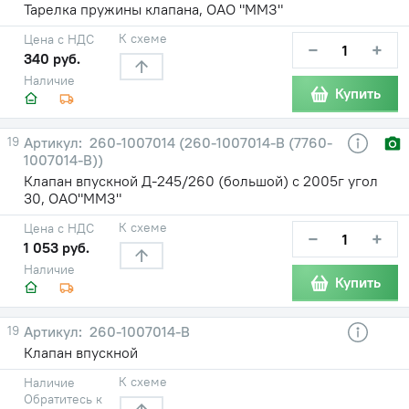
Тарелка пружины клапана, ОАО "ММЗ"
К схеме
Цена с НДС
−
+
340 руб.
Наличие
Купить
19
260-1007014 (260-1007014-В (7760-
1007014-В))
Клапан впускной Д-245/260 (большой) с 2005г угол
30, ОАО"ММЗ"
К схеме
Цена с НДС
−
+
1 053 руб.
Наличие
Купить
19
260-1007014-В
Клапан впускной
К схеме
Наличие
Обратитесь к