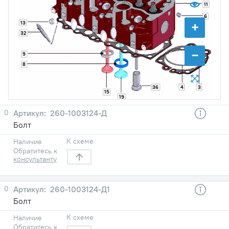
11
6
+
13
32
−
9
8
36
4
3
15
19
0
260-1003124-Д
Болт
К схеме
Наличие
Обратитесь к
консультанту
0
260-1003124-Д1
Болт
К схеме
Наличие
Обратитесь к