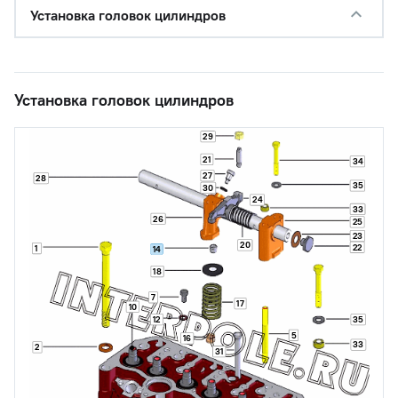
Установка головок цилиндров
Установка головок цилиндров
29
21
34
27
28
35
30
24
33
26
25
23
20
22
1
14
18
7
17
10
12
35
5
16
33
2
31