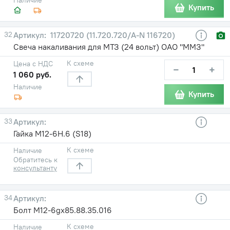
Купить
32
11720720 (11.720.720/A-N 116720)
Свеча накаливания для МТЗ (24 вольт) ОАО "ММЗ"
К схеме
Цена с НДС
−
+
1 060 руб.
Наличие
Купить
33
Гайка М12-6Н.6 (S18)
К схеме
Наличие
Обратитесь к
консультанту
34
Болт М12-6gx85.88.35.016
К схеме
Наличие