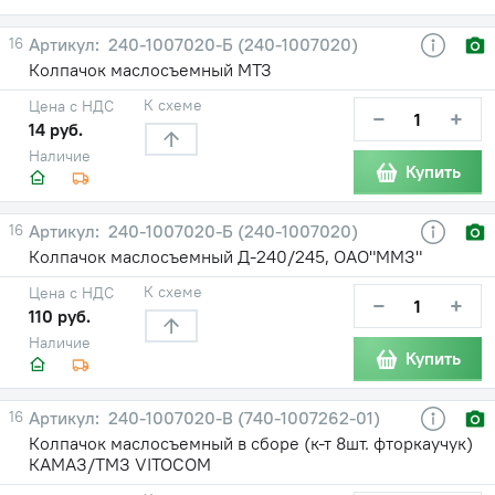
16
240-1007020-Б (240-1007020)
Колпачок маслосъемный МТЗ
К схеме
Цена с НДС
−
+
14 руб.
Наличие
Купить
16
240-1007020-Б (240-1007020)
Колпачок маслосъемный Д-240/245, ОАО"ММЗ"
К схеме
Цена с НДС
−
+
110 руб.
Наличие
Купить
16
240-1007020-В (740-1007262-01)
Колпачок маслосъемный в сборе (к-т 8шт. фторкаучук)
КАМАЗ/ТМЗ VITOCOM