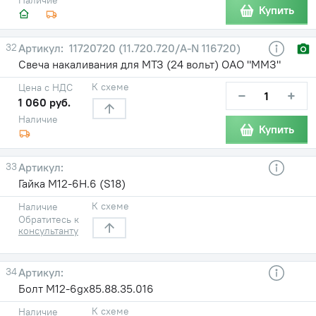
Купить
32
11720720 (11.720.720/A-N 116720)
Свеча накаливания для МТЗ (24 вольт) ОАО "ММЗ"
К схеме
Цена с НДС
−
+
1 060 руб.
Наличие
Купить
33
Гайка М12-6Н.6 (S18)
К схеме
Наличие
Обратитесь к
консультанту
34
Болт М12-6gx85.88.35.016
К схеме
Наличие