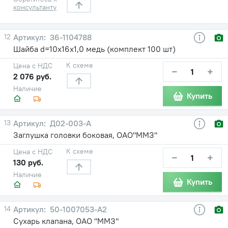
консультанту
12
36-1104788
Шайба d=10х16х1,0 медь (комплект 100 шт)
К схеме
Цена с НДС
−
+
2 076 руб.
Наличие
Купить
13
Д02-003-А
Заглушка головки боковая, ОАО"ММЗ"
К схеме
Цена с НДС
−
+
130 руб.
Наличие
Купить
14
50-1007053-А2
Сухарь клапана, ОАО "ММЗ"