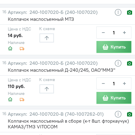
16
240-1007020-Б (240-1007020)
Колпачок маслосъемный МТЗ
К схеме
Цена с НДС
−
+
14 руб.
Наличие
Купить
16
240-1007020-Б (240-1007020)
Колпачок маслосъемный Д-240/245, ОАО"ММЗ"
К схеме
Цена с НДС
−
+
110 руб.
Наличие
Купить
16
240-1007020-В (740-1007262-01)
Колпачок маслосъемный в сборе (к-т 8шт. фторкаучук)
КАМАЗ/ТМЗ VITOCOM