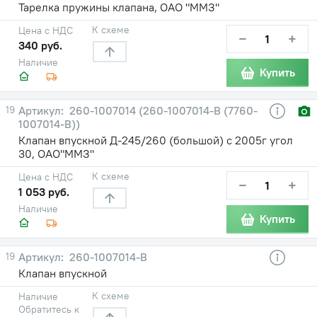
Тарелка пружины клапана, ОАО "ММЗ"
К схеме
Цена с НДС
−
+
340 руб.
Наличие
Купить
19
260-1007014 (260-1007014-В (7760-
1007014-В))
Клапан впускной Д-245/260 (большой) с 2005г угол
30, ОАО"ММЗ"
К схеме
Цена с НДС
−
+
1 053 руб.
Наличие
Купить
19
260-1007014-В
Клапан впускной
К схеме
Наличие
Обратитесь к