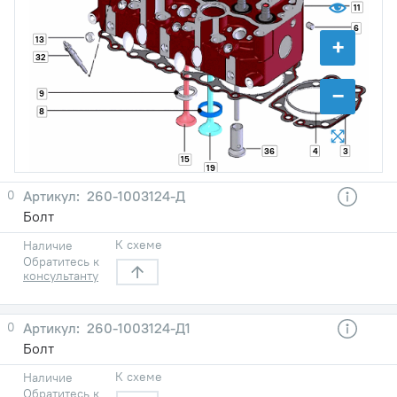
11
6
+
13
32
−
9
8
36
4
3
15
19
0
260-1003124-Д
Болт
К схеме
Наличие
Обратитесь к
консультанту
0
260-1003124-Д1
Болт
К схеме
Наличие
Обратитесь к