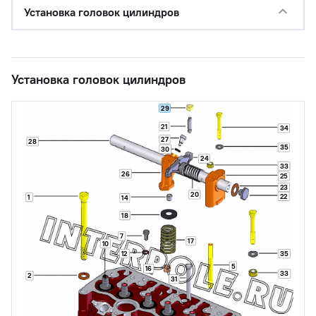
Установка головок цилиндров
Установка головок цилиндров
29
21
34
27
28
35
30
24
33
26
25
23
20
22
1
14
18
7
17
10
12
35
5
16
33
2
31