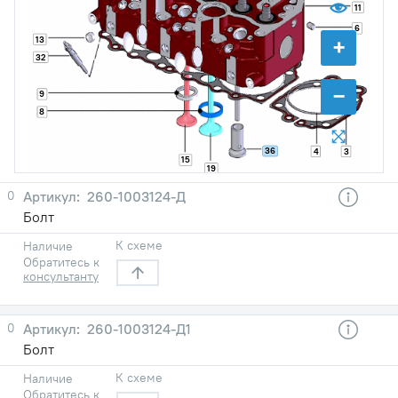
11
6
+
13
32
−
9
8
36
4
3
15
19
0
260-1003124-Д
Болт
К схеме
Наличие
Обратитесь к
консультанту
0
260-1003124-Д1
Болт
К схеме
Наличие
Обратитесь к