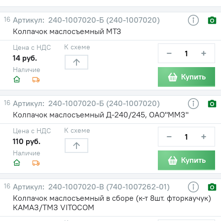
16
240-1007020-Б (240-1007020)
Колпачок маслосъемный МТЗ
К схеме
Цена с НДС
−
+
14 руб.
Наличие
Купить
16
240-1007020-Б (240-1007020)
Колпачок маслосъемный Д-240/245, ОАО"ММЗ"
К схеме
Цена с НДС
−
+
110 руб.
Наличие
Купить
16
240-1007020-В (740-1007262-01)
Колпачок маслосъемный в сборе (к-т 8шт. фторкаучук)
КАМАЗ/ТМЗ VITOCOM