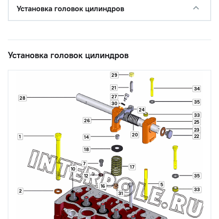
Установка головок цилиндров
Установка головок цилиндров
29
21
34
27
28
35
30
24
33
26
25
23
20
22
1
14
18
7
17
10
12
35
5
16
33
2
31