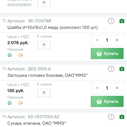
консультанту
12
36-1104788
Шайба d=10х16х1,0 медь (комплект 100 шт)
К схеме
Цена с НДС
−
+
2 076 руб.
Наличие
Купить
13
Д02-003-А
Заглушка головки боковая, ОАО"ММЗ"
К схеме
Цена с НДС
−
+
130 руб.
Наличие
Купить
14
50-1007053-А2
Сухарь клапана, ОАО "ММЗ"