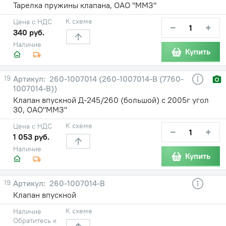
Тарелка пружины клапана, ОАО "ММЗ"
К схеме
Цена с НДС
−
+
340 руб.
Наличие
Купить
19
260-1007014 (260-1007014-В (7760-
1007014-В))
Клапан впускной Д-245/260 (большой) с 2005г угол
30, ОАО"ММЗ"
К схеме
Цена с НДС
−
+
1 053 руб.
Наличие
Купить
19
260-1007014-В
Клапан впускной
К схеме
Наличие
Обратитесь к