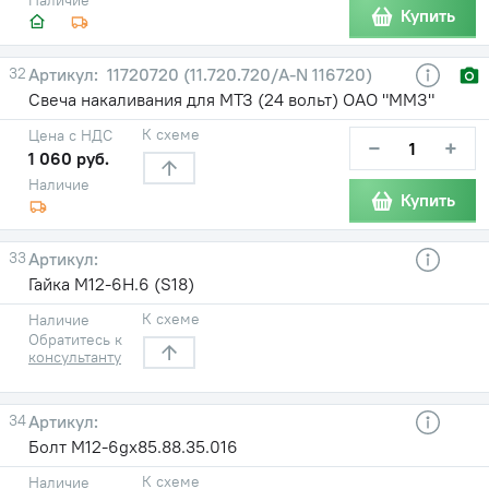
Купить
32
11720720 (11.720.720/A-N 116720)
Свеча накаливания для МТЗ (24 вольт) ОАО "ММЗ"
К схеме
Цена с НДС
−
+
1 060 руб.
Наличие
Купить
33
Гайка М12-6Н.6 (S18)
К схеме
Наличие
Обратитесь к
консультанту
34
Болт М12-6gx85.88.35.016
К схеме
Наличие