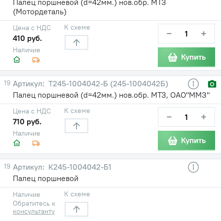
Палец поршневой (d=42мм.) нов.обр. МТЗ
(Мотордеталь)
К схеме
Цена с НДС
−
+
410 руб.
Наличие
Купить
19
Т245-1004042-Б (245-1004042Б)
Палец поршневой (d=42мм.) нов.обр. МТЗ, ОАО"ММЗ"
К схеме
Цена с НДС
−
+
710 руб.
Наличие
Купить
19
К245-1004042-Б1
Палец поршневой
К схеме
Наличие
Обратитесь к
консультанту