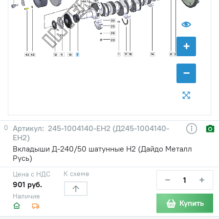
44
30
25
26
+
23
1
17
16
14
8
2
7
42
43
12
11
10
−
0
245-1004140-ЕН2 (Д245-1004140-
ЕН2)
Вкладыши Д-240/50 шатунные Н2 (Дайдо Металл
Русь)
К схеме
Цена с НДС
−
+
901 руб.
Наличие
Купить