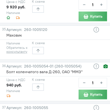
К схеме
Цена с НДС
−
+
9 920 руб.
Наличие
Купить
35
260-1005120
Маховик
К схеме
Наличие
Обратитесь к
консультанту
36
260-1005054-01 (260-1005054)
Болт коленчатого вала Д-260, ОАО "ММЗ"
К схеме
Цена с НДС
−
+
940 руб.
Наличие
Купить
37
260-1005055