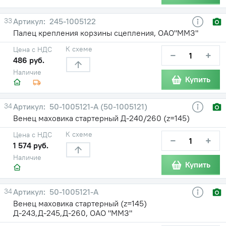
33
245-1005122
Палец крепления корзины сцепления, ОАО"ММЗ"
К схеме
Цена с НДС
−
+
486 руб.
Наличие
Купить
34
50-1005121-А (50-1005121)
Венец маховика стартерный Д-240/260 (z=145)
К схеме
Цена с НДС
−
+
1 574 руб.
Наличие
Купить
34
50-1005121-А
Венец маховика стартерный (z=145)
Д-243,Д-245,Д-260, ОАО "ММЗ"