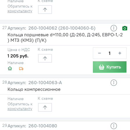
К схеме
Наличие
Обратитесь к
консультанту
27
260-1004062 (260-1004060-Б)
Кольца поршневые d=110,00 (Д-260, Д-245, ЕВРО-1,-2
) МТЗ (КМЗ) (П/К)
К схеме
Цена с НДС
−
+
1 205 руб.
Наличие
Купить
28
260-1004063-А
Кольцо компрессионное
К схеме
Наличие
Обратитесь к
консультанту
29
260-1004080