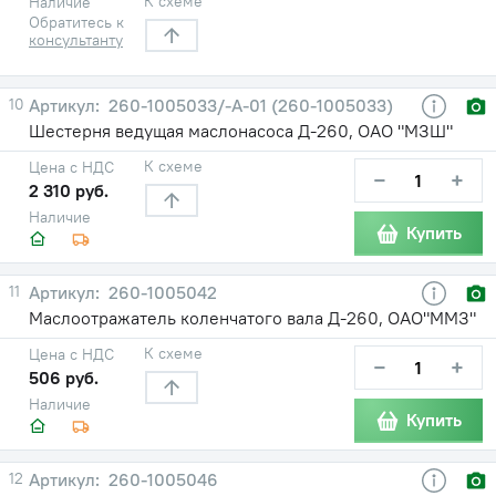
К схеме
Наличие
Обратитесь к
консультанту
10
260-1005033/-А-01 (260-1005033)
Шестерня ведущая маслонасоса Д-260, ОАО "МЗШ"
К схеме
Цена с НДС
−
+
2 310 руб.
Наличие
Купить
11
260-1005042
Маслоотражатель коленчатого вала Д-260, ОАО"ММЗ"
К схеме
Цена с НДС
−
+
506 руб.
Наличие
Купить
12
260-1005046