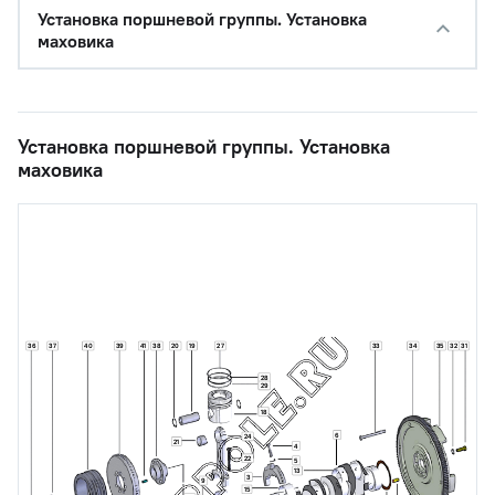
Установка поршневой группы. Установка
маховика
Установка поршневой группы. Установка
маховика
36
37
40
39
41
38
20
19
27
33
34
35
32
31
28
29
18
6
24
21
4
22
5
13
3
9
15