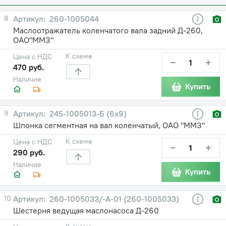
8
260-1005044
Маслоотражатель коленчатого вала задний Д-260,
ОАО"ММЗ"
К схеме
Цена с НДС
−
+
470 руб.
Наличие
Купить
9
245-1005013-Б (6х9)
Шпонка сегментная на вал коленчатый, ОАО "ММЗ"
К схеме
Цена с НДС
−
+
290 руб.
Наличие
Купить
10
260-1005033/-А-01 (260-1005033)
Шестерня ведущая маслонасоса Д-260