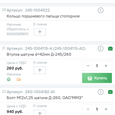
20
245-1004022
Кольцо поршневого пальца стопорное
К схеме
Наличие
Обратитесь к
консультанту
21
245-1004115-А (245-1004115-А2)
Втулка шатуна d=42мм Д-245/260
К схеме
Цена с НДС
−
+
260 руб.
Наличие
Купить
22
260-1004182-А1
Болт М12х1,25 шатуна Д-260, ОАО"ММЗ"
К схеме
Цена с НДС
−
+
940 руб.