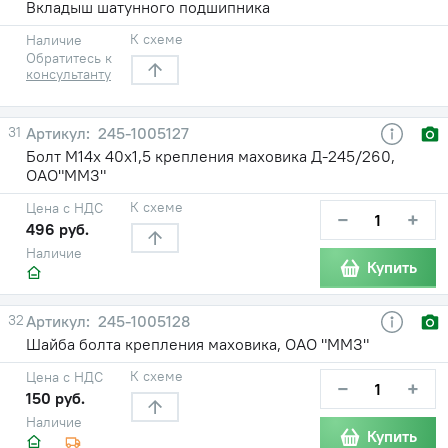
Вкладыш шатунного подшипника
К схеме
Наличие
Обратитесь к
консультанту
31
245-1005127
Болт М14х 40х1,5 крепления маховика Д-245/260,
ОАО"ММЗ"
К схеме
Цена с НДС
−
+
496 руб.
Наличие
Купить
32
245-1005128
Шайба болта крепления маховика, ОАО "ММЗ"
К схеме
Цена с НДС
−
+
150 руб.
Наличие
Купить