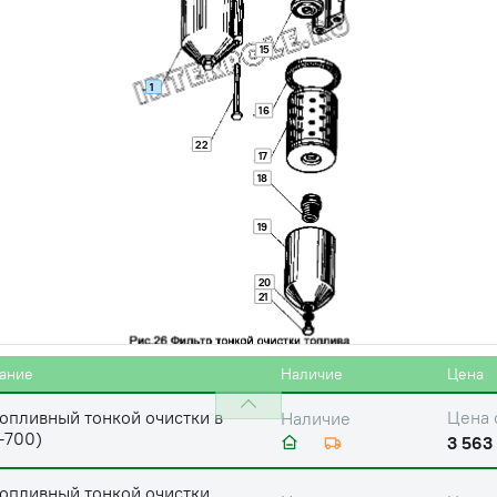
15
1
16
22
17
18
опл. тонкой очистки
Цена 
Наличие
ЕКТОР,АКРОС (дв. ЯМЗ-238,240)
сетка (Кострома)
19
128 ру
20
21
опл. тонкой очистки К-700А,
Цена 
Наличие
АКРОС (дв. ЯМЗ-236, 238, 240)
149 ру
ание
Наличие
Цена
опливный тонкой очистки в
Цена 
Наличие
-700)
3 563 
опливный тонкой очистки