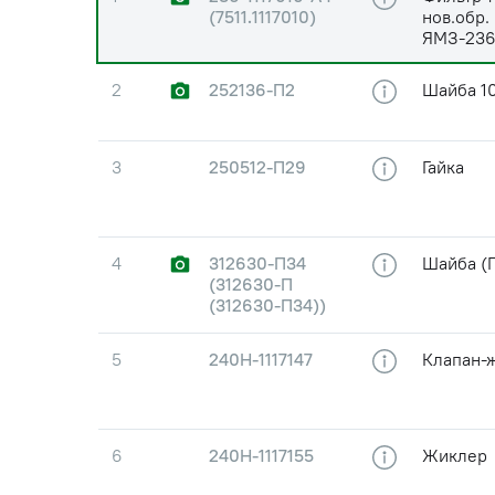
(7511.1117010)
нов.обр.
ЯМЗ-236
2
252136-П2
Шайба 10
3
250512-П29
Гайка
4
312630-П34
Шайба (
(312630-П
(312630-П34))
5
240Н-1117147
Клапан-
6
240Н-1117155
Жиклер