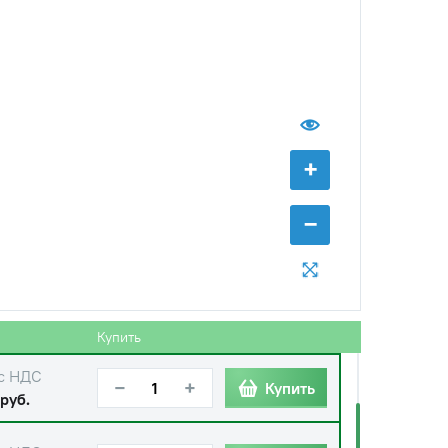
+
с НДС
−
+
Купить
б.
−
с НДС
−
+
Купить
б.
Купить
с НДС
−
+
Купить
руб.