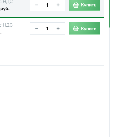
с НДС
−
+
Купить
 руб.
с НДС
−
+
Купить
.