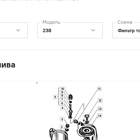
Модель
Схема
238
Фильтр т
лива
11
10
9
8
5
7
12
6
4
13
14
3
2