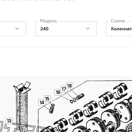
Обратитесь к
консультанту
Модель
Схема
нчатый (без вкладышей,без
Цена 
Наличие
240
Коленчат
к) ЯМЗ-240БМ2 (ПАО
330 5
ель)
ражатель задний (шайба
Цена 
Наличие
ражетельная) ЯМЗ (ПАО
295 р
ель)
я коленвала (236-1005030-А)
Цена 
Наличие
О Автодизель)
2 745 
18
17
16
Наличие
15
Обратитесь к
14
консультанту
13
ик коленвала 2622134
Цена 
Наличие
0х54) (ЯМЗ-240) (ПАО
8 957 