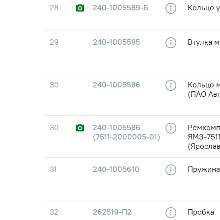
28
240-1005589-Б
Кольцо 
29
240-1005585
Втулка м
30
240-1005586
Кольцо 
(ПАО Ав
30
240-1005586
Ремкомп
(7511-2000005-01)
ЯМЗ-7511
(Ярослав
31
240-1005610
Пружина
32
262519-П2
Пробка