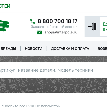
Обратитесь к
консультанту
СТЕЙ
а коленвала(малая) ЯМЗ (ПАО
Цена 
Наличие
8 800 700 18 17
ель)
156 ру
Р
Заказать обратный звонок
В
shop@interpole.ru
уплотнительное
Цена 
Наличие
к(малое) ЯМЗ (ПАО
14 руб
ель)
БРЕНДЫ
НОВОСТИ
ДОСТАВКА И ОПЛАТА
ВОЗВ
уплотнительное
Цена 
Наличие
к(большое) ЯМЗ (ПАО
17 руб
ель)
упорное (заглушки шатунной
Цена 
Наличие
ЯМЗ (ПАО Автодизель)
155 ру
а коленвала(большая) ЯМЗ
Цена 
Наличие
тодизель)
1 006 
ы выберите все нужные параметры
Наличие