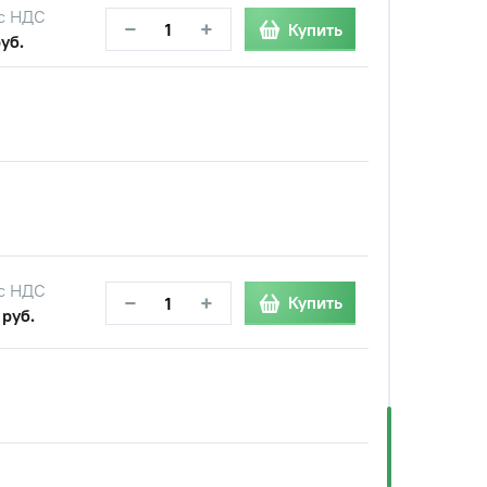
с НДС
−
+
Купить
руб.
с НДС
−
+
Купить
 руб.