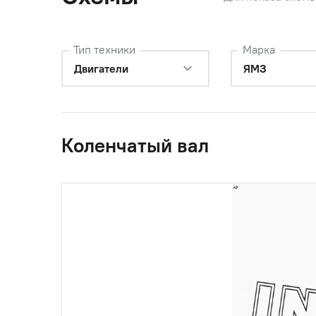
Тип техники
Марка
20
240-1005020-Г3
Вал коле
Двигатели
ЯМЗ
(240-1005000-А2)
заглуше
Автодиз
21
240г1005042-Б
Маслоот
(236-1005042)
маслоот
Коленчатый вал
Автодиз
22
240-1005030-Б2
Шестерн
(238Б-1005030)
ЯМЗ (ПА
23
314131-П2
Шпонка
24
2622134ЛМ
Подшипн
(8.8946)
(192х26