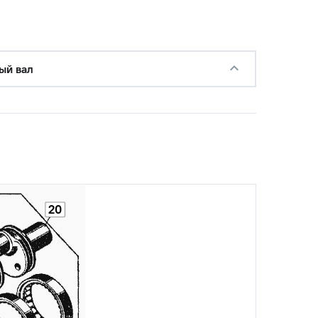
с НДС
ый вал
−
+
Купить
00 руб.
с НДС
−
+
Купить
уб.
с НДС
−
+
Купить
руб.
20
с НДС
−
+
Купить
руб.