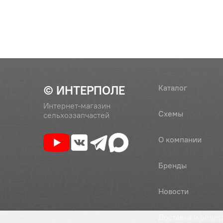
33
240-1005584-В
Крышка 
© ИНТЕРПОЛЕ
Каталог
Интернет-магазин
Схемы
сельхоззапчастей
О компании
Бренды
Новости
Доставка и оплат