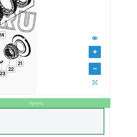
24
с НДС
−
+
Купить
б.
+
21
с НДС
−
−
+
Купить
22
00 руб.
23
с НДС
−
+
Купить
руб.
Купить