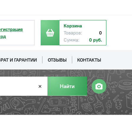
с НДС
−
+
Купить
Корзина
б.
егистрация
Товаров:
0
ход
Сумма:
0 руб.
с НДС
−
+
Купить
.
РАТ И ГАРАНТИИ
ОТЗЫВЫ
КОНТАКТЫ
с НДС
−
+
Купить
.
Найти
✕
с НДС
−
+
Купить
б.
с НДС
−
+
Купить
руб.