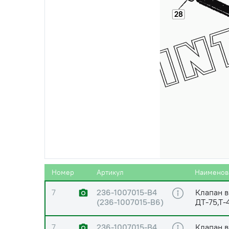
2
240-1007176-А
Штанга 
Автодиз
28
3
236-1007148-Б
Винт ре
(ПАО Ав
4
236-1007144-В
Коромыс
(236-1007144-В2)
(ПАО Ав
5
311516-П15 (311516-
Гайка М1
П2)
ЯМЗ (ПА
6
240-1007102-Б
Ось кор
Номер
Артикул
Наименов
7
236-1007015-В4
Клапан в
(236-1007015-В6)
ДТ-75,Т-
7
236-1007015-В4
Клапан в