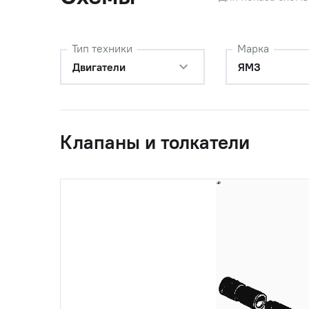
Тип техники
Марка
Двигатели
ЯМЗ
Клапаны и толкатели
1
236-1007180
Толкател
(7511.1007180)
Автодиз