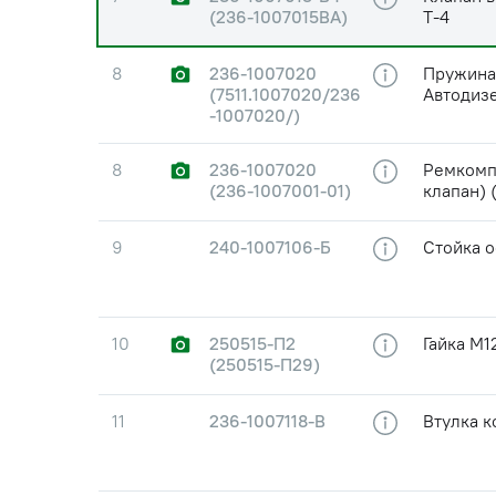
(236-1007015ВА)
Т-4
8
236-1007020
Пружина
(7511.1007020/236
Автодиз
-1007020/)
8
236-1007020
Ремкомпл
(236-1007001-01)
клапан) 
9
240-1007106-Б
Стойка о
10
250515-П2
Гайка М1
(250515-П29)
11
236-1007118-В
Втулка 