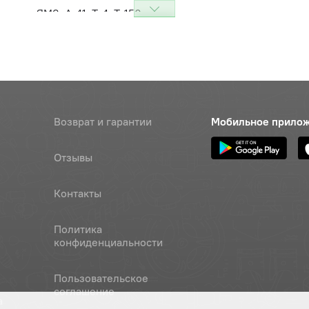
лапана ЯМЗ, А-41, Т-4, Т-150
Цена 
Наличие
тодизель)
75 руб
арелки
Цена 
Наличие
32 руб
ект замены клапанов (на 1
Цена 
Наличие
Возврат и гарантии
Мобильное прило
(Ярославль)
743 ру
Отзывы
 пружин
Наличие
Обратитесь к
Контакты
консультанту
ект замены клапанов (на 1
Цена 
Наличие
Политика
(Ярославль)
конфиденциальности
743 ру
Наличие
Пользовательское
соглашение
Обратитесь к
а
консультанту