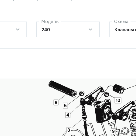
Модель
Схема
240
Клапаны 
10
6
5
ь в сборе Т-4, ДТ-75, ЯМЗ (ПАО
Наличие
4
ель)
Обратитесь к
консультанту
3
9