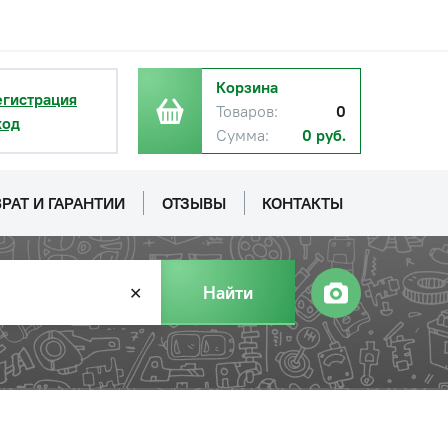
Корзина
егистрация
Товаров:
0
ход
Сумма:
0 руб.
РАТ И ГАРАНТИИ
ОТЗЫВЫ
КОНТАКТЫ
Найти
✕