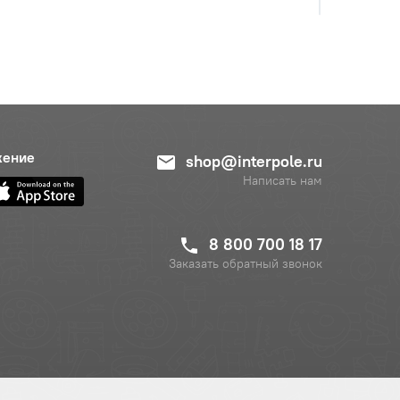
с НДС
−
+
Купить
.
с НДС
−
+
Купить
.
с НДС
жение
shop@interpole.ru
−
+
Купить
б.
Написать нам
8 800 700 18 17
Заказать обратный звонок
с НДС
−
+
Купить
б.