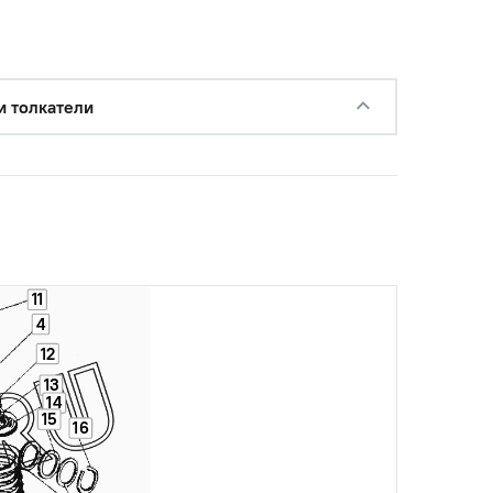
и толкатели
11
4
12
13
14
15
16