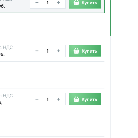
−
+
Купить
уб.
с НДС
−
+
Купить
б.
с НДС
−
+
Купить
.