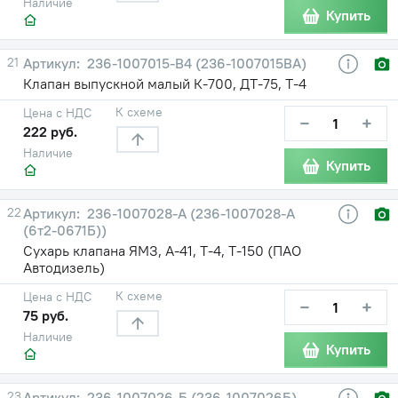
Наличие
Купить
21
236-1007015-В4 (236-1007015ВА)
Клапан выпускной малый К-700, ДТ-75, Т-4
К схеме
Цена с НДС
−
+
222 руб.
Наличие
Купить
22
236-1007028-А (236-1007028-А
(6т2-0671Б))
Сухарь клапана ЯМЗ, А-41, Т-4, Т-150 (ПАО
Автодизель)
К схеме
Цена с НДС
−
+
75 руб.
Наличие
Купить
23
236-1007026-Б (236-1007026Б)