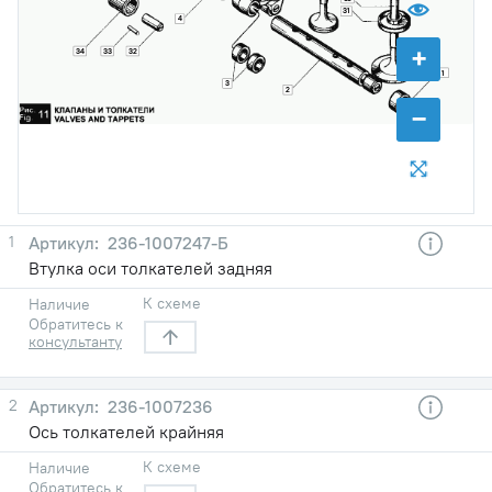
31
4
+
34
33
32
1
3
2
−
1
236-1007247-Б
Втулка оси толкателей задняя
К схеме
Наличие
Обратитесь к
консультанту
2
236-1007236
Ось толкателей крайняя
К схеме
Наличие
Обратитесь к