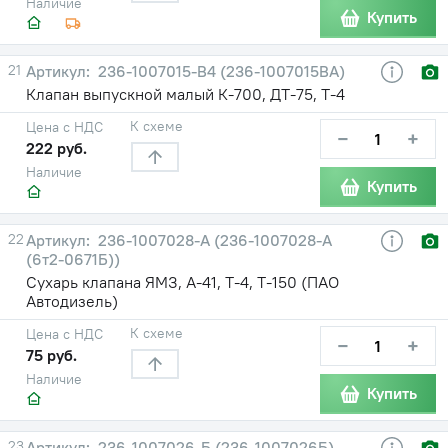
Наличие
Купить
21
236-1007015-В4 (236-1007015ВА)
Клапан выпускной малый К-700, ДТ-75, Т-4
К схеме
Цена с НДС
−
+
222 руб.
Наличие
Купить
22
236-1007028-А (236-1007028-А
(6т2-0671Б))
Сухарь клапана ЯМЗ, А-41, Т-4, Т-150 (ПАО
Автодизель)
К схеме
Цена с НДС
−
+
75 руб.
Наличие
Купить
23
236-1007026-Б (236-1007026Б)