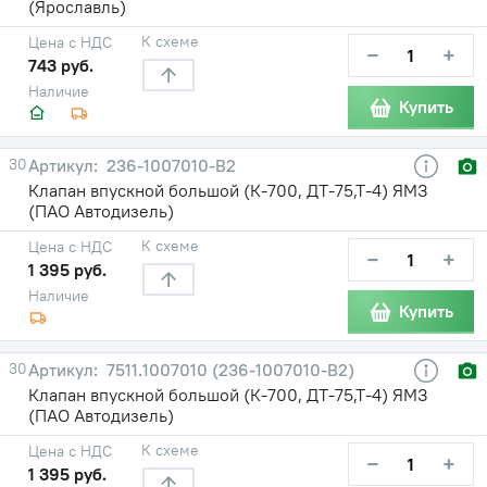
(Ярославль)
К схеме
Цена с НДС
−
+
743 руб.
Наличие
Купить
30
236-1007010-В2
Клапан впускной большой (К-700, ДТ-75,Т-4) ЯМЗ
(ПАО Автодизель)
К схеме
Цена с НДС
−
+
1 395 руб.
Наличие
Купить
30
7511.1007010 (236-1007010-В2)
Клапан впускной большой (К-700, ДТ-75,Т-4) ЯМЗ
(ПАО Автодизель)
К схеме
Цена с НДС
−
+
1 395 руб.