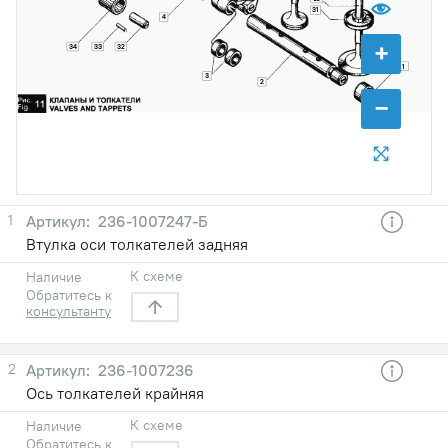
31
4
+
34
33
32
1
3
2
−
1
236-1007247-Б
Втулка оси толкателей задняя
К схеме
Наличие
Обратитесь к
консультанту
2
236-1007236
Ось толкателей крайняя
К схеме
Наличие
Обратитесь к