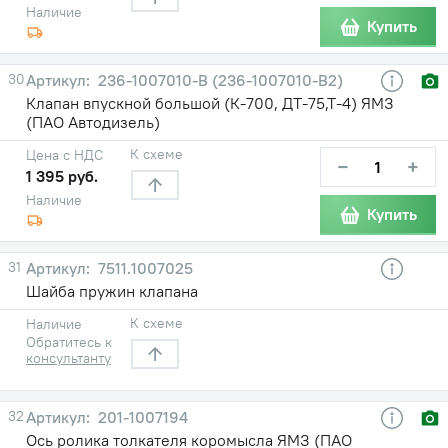
Наличие
Купить
30
236-1007010-В (236-1007010-В2)
Клапан впускной большой (К-700, ДТ-75,Т-4) ЯМЗ
(ПАО Автодизель)
К схеме
Цена с НДС
−
+
1 395 руб.
Наличие
Купить
31
7511.1007025
Шайба пружин клапана
К схеме
Наличие
Обратитесь к
консультанту
32
201-1007194
Ось ролика толкателя коромысла ЯМЗ (ПАО