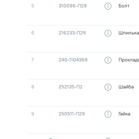
5
310096-П29
Болт
6
216233-П29
Шпилька
7
240-1104368
Проклад
8
252135-П2
Шайба
9
250511-П29
Гайка