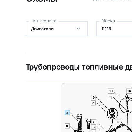
Тип техники
Марка
Двигатели
ЯМЗ
Трубопроводы топливные д
10
14
11
9
8
4
0
236НЕ-1104308
Трубка в
12
7
3
6
5