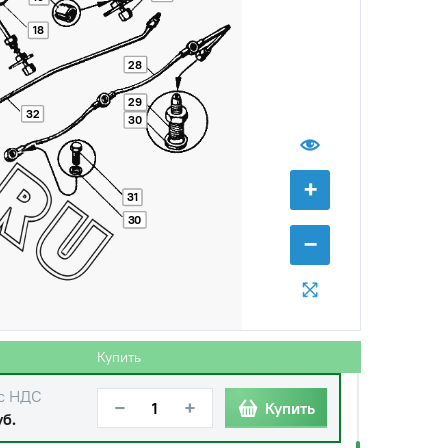
18
28
29
32
30
+
31
30
−
Купить
с НДС
−
+
Купить
уб.