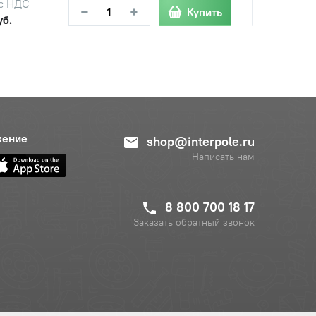
с НДС
−
+
Купить
уб.
с НДС
−
+
Купить
уб.
жение
shop@interpole.ru
Написать нам
8 800 700 18 17
Заказать обратный звонок