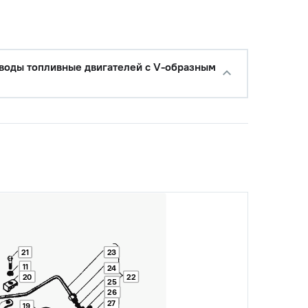
воды топливные двигателей с V-образным
21
23
11
24
20
22
25
26
27
19