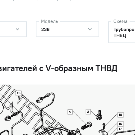
Модель
Схема
236
Трубопро
ТНВД
вигателей с V-образным ТНВД
15
3
5
10
ысокого давления в сборе
Наличие
16
17
Обратитесь к