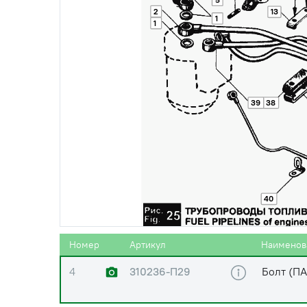
2
13
1
1
0
312670-П29
Шайба
1
312326-П34
Шайба
39
38
2
236НЕ-1104384
Трубка о
40
3
236-1104430
Наконеч
Номер
Артикул
Наименов
4
310236-П29
Болт (ПА