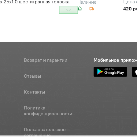
х 25х1,0 шестигранная головка,
Цена 
Наличие
8
420 р
 6 (гровер)
Цена 
Наличие
528 р
ысокого давления 1-ой секции
Наличие
Обратитесь к
консультанту
Возврат и гарантии
Мобильное прило
Наличие
Отзывы
Обратитесь к
консультанту
Контакты
ысокого давления 2-ой секции
Наличие
Обратитесь к
Политика
консультанту
конфиденциальности
ысокого давления 3-ей секции
Наличие
Пользовательское
Обратитесь к
соглашение
консультанту