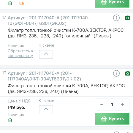
Купить
17
201-1117040-А (201-1117040-
10\ЭФТ-004\Т6301\ЭК.02)
Фильтр топл. тонкой очистки К-700А,ВЕКТОР, АКРОС
(дв. ЯМЗ-236, -238, -240) "опилочный" (Ливны)
К схеме
Наличие
Обратитесь к
консультанту
17
201-1117040-А (201-
1117040А\ЭФТ-004\Т6301\ЭК.02)
Фильтр топл. тонкой очистки К-700А, ВЕКТОР, АКРОС
(дв. ЯМЗ-236, 238, 240) (Ливны)
К схеме
Цена с НДС
−
+
149 руб.
Наличие
Купить