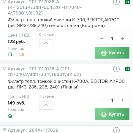
17
201-1117038-А
(KF1201SP\ЭФТ-004\201-1117040-
А\Т6301\ЭК.02)
Фильтр топл. тонкой очистки К-700,ВЕКТОР,АКРОС
(дв. ЯМЗ-238,240) металл. сетка (Кострома)
К схеме
Цена с НДС
−
+
128 руб.
Наличие
Купить
17
201-1117038-А (201-
1117040А\ЭФТ-004\Т6301\ЭК.02)
Фильтр топл. тонкой очистки К-700А, ВЕКТОР, АКРОС
(дв. ЯМЗ-236, 238, 240) (Ливны)
К схеме
Цена с НДС
−
+
149 руб.
Наличие
Купить
18
204А-1117029