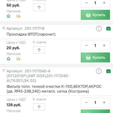
−
+
50 руб.
Наличие
Купить
16
201-1117118
Прокладка ФТОТ(паронит)
К схеме
Цена с НДС
−
+
20 руб.
Наличие
Купить
17
201-1117040-А
(KF1201SP\ЭФТ-004\201-1117040-
А\Т6301\ЭК.02)
Фильтр топл. тонкой очистки К-700,ВЕКТОР,АКРОС
(дв. ЯМЗ-238,240) металл. сетка (Кострома)
К схеме
Цена с НДС
−
+
128 руб.
Наличие