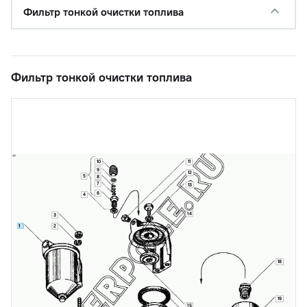
Фильтр тонкой очистки топлива
Фильтр тонкой очистки топлива
10
11
9
12
5
8
7
13
6
4
14
3
1
2
18
19
15