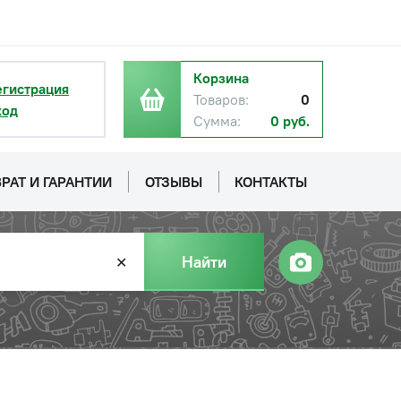
Корзина
егистрация
Товаров:
0
ход
Сумма:
0 руб.
РАТ И ГАРАНТИИ
ОТЗЫВЫ
КОНТАКТЫ
Найти
✕