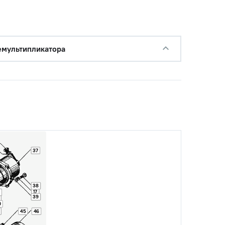
емультипликатора
37
38
17
39
0
45
46