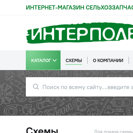
ИНТЕРНЕТ-МАГАЗИН СЕЛЬХОЗЗАПЧА
44
018-022-25-1
Кольцо 0
45
202.1721205-41
Крышка 
КАТАЛОГ
СХЕМЫ
О КОМПАНИИ
46
202.1721088-40
Манжета
47
45 9556 1060
Гайка
48
252007-П2
Шайба
Схемы
Для показа схем