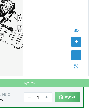
47
15
48
49
50
51
52
+
−
Купить
с НДС
−
+
Купить
уб.