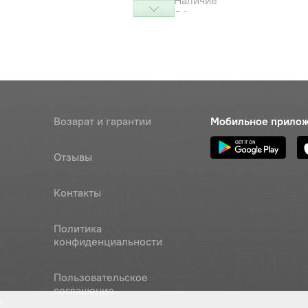
Наличие
Обратитесь к
консультанту
картера
Наличие
Обратитесь к
консультанту
Наличие
Возврат и гарантии
Мобильное прило
Обратитесь к
консультанту
Отзывы
ка крышки
Наличие
Контакты
Обратитесь к
консультанту
Политика
13-018-30-2-1
Наличие
конфиденциальности
Обратитесь к
консультанту
Пользовательское
соглашение
блокировки с электромагнитом
Наличие
а