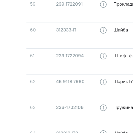
59
239.1722091
Проклад
60
312333-П
Шайба
61
239.1722094
Штифт ф
62
46 9118 7960
Шарик Б1
63
236-1702106
Пружина