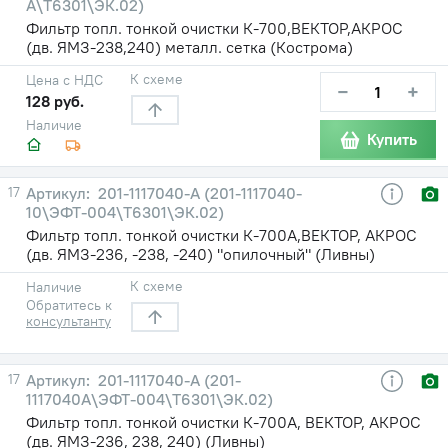
А\Т6301\ЭК.02)
Фильтр топл. тонкой очистки К-700,ВЕКТОР,АКРОС
(дв. ЯМЗ-238,240) металл. сетка (Кострома)
К схеме
Цена с НДС
−
+
128 руб.
Наличие
Купить
17
201-1117040-А (201-1117040-
10\ЭФТ-004\Т6301\ЭК.02)
Фильтр топл. тонкой очистки К-700А,ВЕКТОР, АКРОС
(дв. ЯМЗ-236, -238, -240) "опилочный" (Ливны)
К схеме
Наличие
Обратитесь к
консультанту
17
201-1117040-А (201-
1117040А\ЭФТ-004\Т6301\ЭК.02)
Фильтр топл. тонкой очистки К-700А, ВЕКТОР, АКРОС
(дв. ЯМЗ-236, 238, 240) (Ливны)