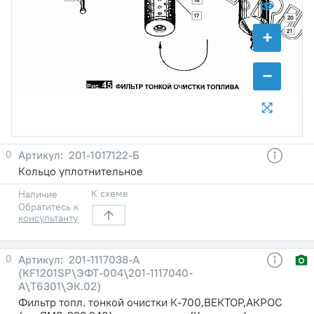
17
20
+
21
−
0
201-1017122-Б
Кольцо уплотнительное
К схеме
Наличие
Обратитесь к
консультанту
0
201-1117038-А
(KF1201SP\ЭФТ-004\201-1117040-
А\Т6301\ЭК.02)
Фильтр топл. тонкой очистки К-700,ВЕКТОР,АКРОС