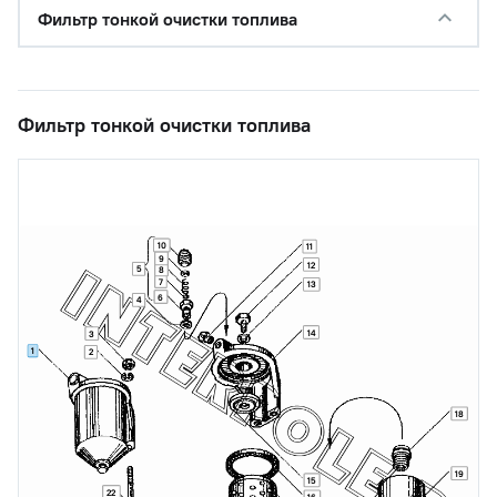
Фильтр тонкой очистки топлива
Фильтр тонкой очистки топлива
10
11
9
12
5
8
7
13
6
4
14
3
1
2
18
19
15
22
16