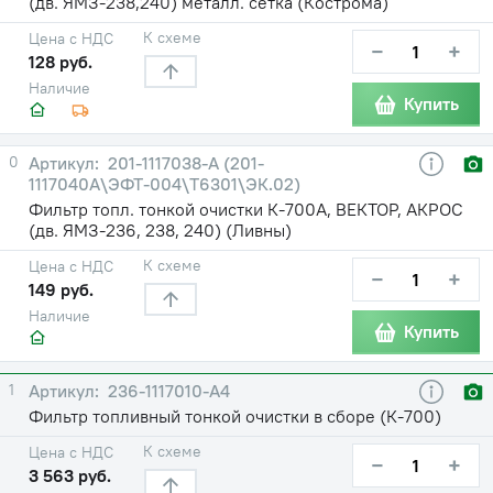
(дв. ЯМЗ-238,240) металл. сетка (Кострома)
К схеме
Цена с НДС
−
+
128 руб.
Наличие
Купить
0
201-1117038-А (201-
1117040А\ЭФТ-004\Т6301\ЭК.02)
Фильтр топл. тонкой очистки К-700А, ВЕКТОР, АКРОС
(дв. ЯМЗ-236, 238, 240) (Ливны)
К схеме
Цена с НДС
−
+
149 руб.
Наличие
Купить
1
236-1117010-А4
Фильтр топливный тонкой очистки в сборе (К-700)
К схеме
Цена с НДС
−
+
3 563 руб.