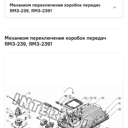
Механизм переключения коробок передач
ЯМЗ-239, ЯМЗ-2391
Механизм переключения коробок передач
ЯМЗ-239, ЯМЗ-2391
5
26
27
4
29
28
30
31
32
33
34
10
6
3
35
24
25
7
21
20
24
8
2
22
19
9
19
10
23
1