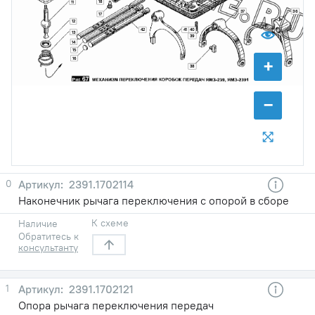
18
11
37
36
17
12
42
41
40
13
39
14
15
+
16
38
−
0
2391.1702114
Наконечник рычага переключения с опорой в сборе
К схеме
Наличие
Обратитесь к
консультанту
1
2391.1702121
Опора рычага переключения передач