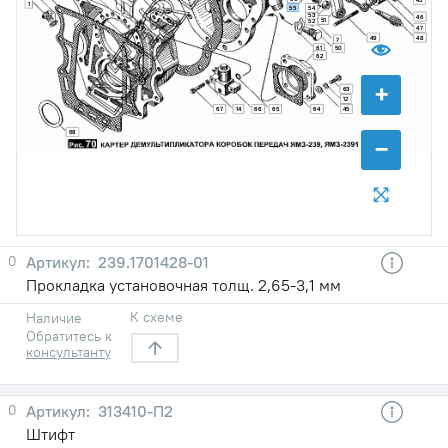
1
55
54
53
46
51
52
47
49
48
7
61
50
62
+
63
12
67
14
66
65
64
45
68
−
0
239.1701428-01
Прокладка установочная толщ. 2,65-3,1 мм
К схеме
Наличие
Обратитесь к
консультанту
0
313410-П2
Штифт