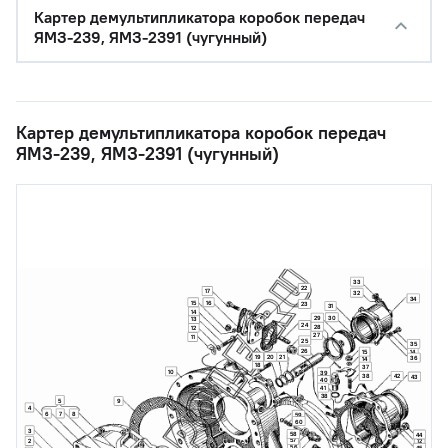
Картер демультипликатора коробок передач
ЯМЗ-239, ЯМЗ-2391 (чугунный)
Картер демультипликатора коробок передач
ЯМЗ-239, ЯМЗ-2391 (чугунный)
33
22
17
32
34
15
16
23
31
14
30
29
13
24
28
12
27
11
25
35
26
14
15
19
20
21
36
14
18
37
10
39
38
42
43
40
41
38
5
9
4
6
7
8
59
60
3
58
44
57
2
12
56
45