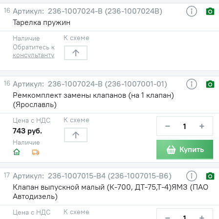
16
236-1007024-В (236-1007024В)
Тарелка пружин
К схеме
Наличие
Обратитесь к
консультанту
16
236-1007024-В (236-1007001-01)
Ремкомплект замены клапанов (на 1 клапан)
(Ярославль)
К схеме
Цена с НДС
−
+
743 руб.
Наличие
Купить
17
236-1007015-В4 (236-1007015-В6)
Клапан выпускной малый (К-700, ДТ-75,Т-4)ЯМЗ (ПАО
Автодизель)
К схеме
Цена с НДС
−
+