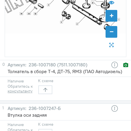
31
4
+
33
34
32
1
3
2
−
0
236-1007180 (7511.1007180)
Толкатель в сборе Т-4, ДТ-75, ЯМЗ (ПАО Автодизель)
К схеме
Наличие
Обратитесь к
консультанту
1
236-1007247-Б
Втулка оси задняя
К схеме
Наличие
Обратитесь к