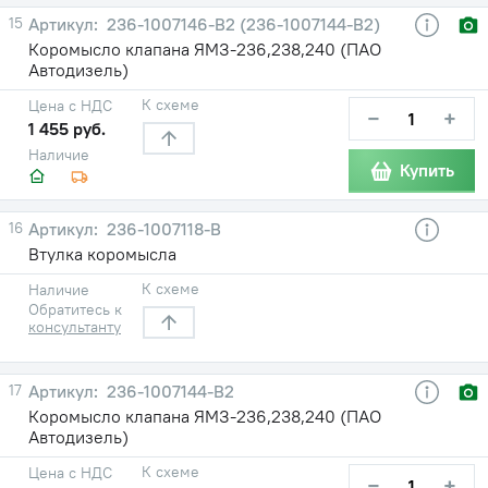
15
236-1007146-В2 (236-1007144-В2)
Коромысло клапана ЯМЗ-236,238,240 (ПАО
Автодизель)
К схеме
Цена с НДС
−
+
1 455 руб.
Наличие
Купить
16
236-1007118-В
Втулка коромысла
К схеме
Наличие
Обратитесь к
консультанту
17
236-1007144-В2
Коромысло клапана ЯМЗ-236,238,240 (ПАО
Автодизель)
К схеме
Цена с НДС
−
+