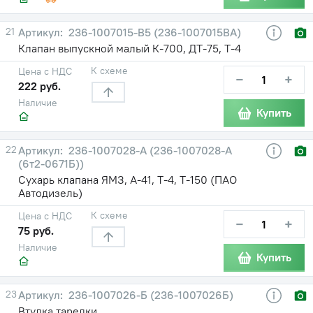
21
236-1007015-В5 (236-1007015ВА)
Клапан выпускной малый К-700, ДТ-75, Т-4
К схеме
Цена с НДС
−
+
222 руб.
Наличие
Купить
22
236-1007028-А (236-1007028-А
(6т2-0671Б))
Сухарь клапана ЯМЗ, А-41, Т-4, Т-150 (ПАО
Автодизель)
К схеме
Цена с НДС
−
+
75 руб.
Наличие
Купить
23
236-1007026-Б (236-1007026Б)
Втулка тарелки