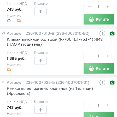
К схеме
Цена с НДС
−
+
743 руб.
Наличие
Купить
30
236-1007010-В (236-1007010-В2)
Клапан впускной большой (К-700, ДТ-75,Т-4) ЯМЗ
(ПАО Автодизель)
К схеме
Цена с НДС
−
+
1 395 руб.
Наличие
Купить
31
236-1007025-Б (236-1007001-01)
Ремкомплект замены клапанов (на 1 клапан)
(Ярославль)
К схеме
Цена с НДС
−
+
743 руб.
Наличие