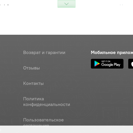
2х1,0 винта регулировочного
Цена 
Наличие
О Автодизель)
245 р
ло клапана ЯМЗ-236,238,240
Цена 
Наличие
тодизель)
1 455 
коромысла
Наличие
Возврат и гарантии
Мобильное прило
Обратитесь к
консультанту
Отзывы
ло клапана ЯМЗ-236,238,240
Цена 
Наличие
тодизель)
1 455 
Контакты
пружинное упорное (ПАО
Цена 
Наличие
Политика
ель)
165 ру
конфиденциальности
Наличие
Пользовательское
Обратитесь к
соглашение
консультанту
а