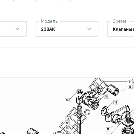
Модель
Схема
238АК
Клапаны 
ь в сборе Т-4, ДТ-75, ЯМЗ (ПАО
Наличие
ель)
Обратитесь к
15
консультанту
16
18
си задняя
Наличие
14
19
Обратитесь к
консультанту
13
12
ателей крайняя
Наличие
11
17
Обратитесь к
10