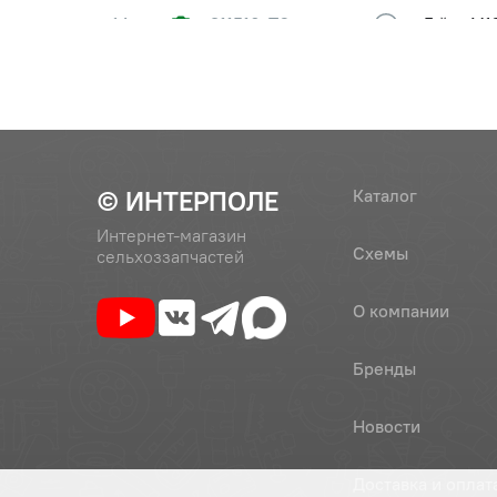
14
311516-П2
Гайка М1
ЯМЗ (ПА
15
236-1007146-В2
Коромыс
(236-1007144-В2)
(ПАО Ав
16
236-1007118-В
Втулка 
© ИНТЕРПОЛЕ
Каталог
Интернет-магазин
Схемы
сельхоззапчастей
17
236-1007144-В2
Коромыс
(ПАО Ав
О компании
18
236-1007103-А
Кольцо 
Бренды
Автодиз
Новости
19
312392-П2
Шайба
Доставка и оплат