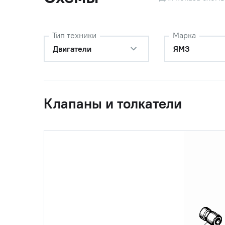
Тип техники
Марка
Двигатели
ЯМЗ
Клапаны и толкатели
0
236-1007180
Толкател
(7511.1007180)
Автодиз
1
236-1007247-Б
Втулка о
2
236-1007236
Ось толк