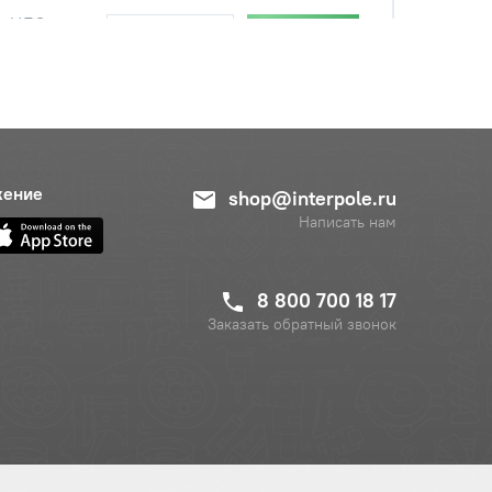
с НДС
−
+
Купить
уб.
с НДС
−
+
Купить
руб.
жение
shop@interpole.ru
Написать нам
с НДС
−
+
Купить
руб.
8 800 700 18 17
Заказать обратный звонок
с НДС
−
+
Купить
б.