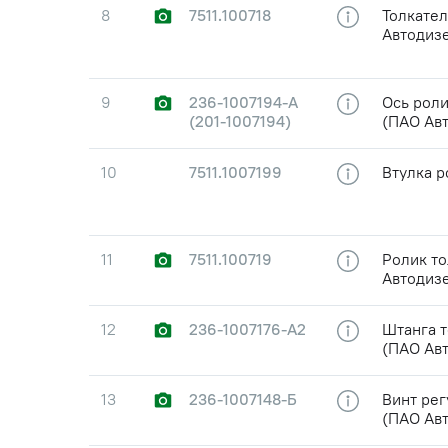
8
7511.100718
Толкател
Автодиз
9
236-1007194-А
Ось рол
(201-1007194)
(ПАО Ав
10
7511.1007199
Втулка р
11
7511.100719
Ролик то
Автодиз
12
236-1007176-А2
Штанга 
(ПАО Ав
13
236-1007148-Б
Винт ре
(ПАО Ав