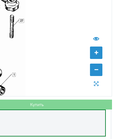
27
с НДС
−
+
Купить
+
уб.
−
с НДС
−
+
Купить
руб.
1
Купить