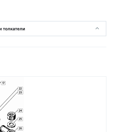
и толкатели
17
22
23
24
25
26