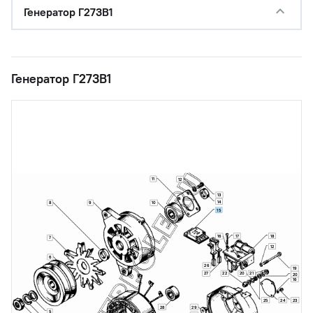
Генератор Г273В1
Генератор Г273В1
11
12
13
14
8
9
10
15
17
18
16
7
12
6
26
19
27
22
20
21
20
16
25
24
23
28
29
5