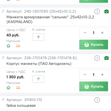
2
240-1307090 (25х42х10-2,2)
Манжета армированная "сальник" .25х42х10-2,2
(KASMALAND)
К схеме
Цена с НДС
−
+
43 руб.
Наличие
Купить
3
236-1701478 (236-1701478-Б)
Корпус манжеты (ПАО Автодизель)
К схеме
Цена с НДС
−
+
1 350 руб.
Наличие
Купить
4
311810-П2
Гайка кольцевая