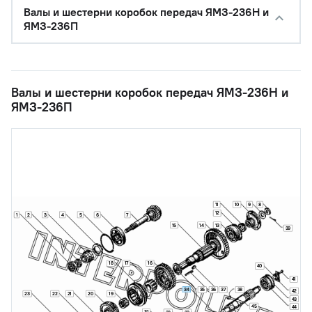
Валы и шестерни коробок передач ЯМЗ-236Н и
ЯМЗ-236П
Валы и шестерни коробок передач ЯМЗ-236Н и
ЯМЗ-236П
11
10
9
8
12
1
2
3
4
5
6
7
15
14
13
39
18
17
16
40
41
34
35
36
37
38
42
23
22
21
20
19
43
45
44
31
32
33