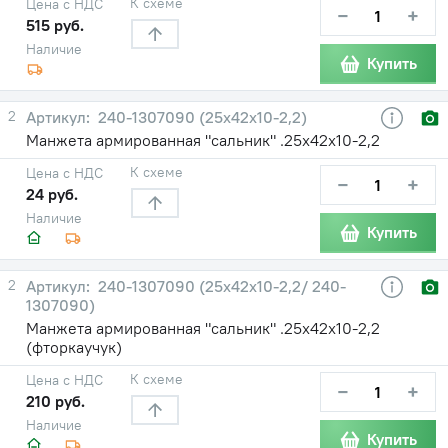
К схеме
Цена с НДС
−
+
515 руб.
Наличие
Купить
2
240-1307090 (25х42х10-2,2)
Манжета армированная "сальник" .25х42х10-2,2
К схеме
Цена с НДС
−
+
24 руб.
Наличие
Купить
2
240-1307090 (25х42х10-2,2/ 240-
1307090)
Манжета армированная "сальник" .25х42х10-2,2
(фторкаучук)
К схеме
Цена с НДС
−
+
210 руб.
Наличие
Купить