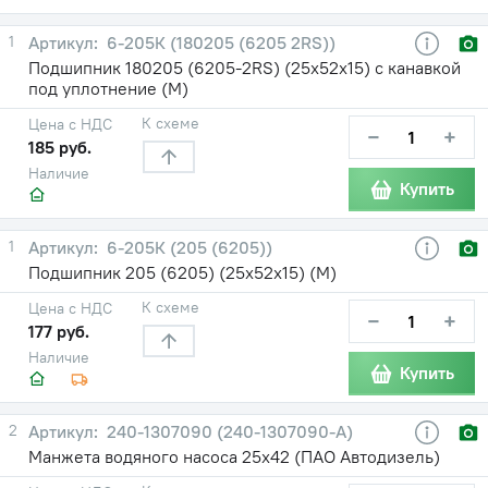
1
6-205К (180205 (6205 2RS))
Подшипник 180205 (6205-2RS) (25х52х15) с канавкой
под уплотнение (М)
К схеме
Цена с НДС
−
+
185 руб.
Наличие
Купить
1
6-205К (205 (6205))
Подшипник 205 (6205) (25х52х15) (М)
К схеме
Цена с НДС
−
+
177 руб.
Наличие
Купить
2
240-1307090 (240-1307090-А)
Манжета водяного насоса 25х42 (ПАО Автодизель)