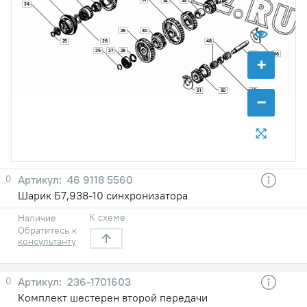
24
29
30
25
26
48
27
25
28
47
46
+
51
50
49
−
0
46 9118 5560
Шарик Б7,938-10 синхронизатора
К схеме
Наличие
Обратитесь к
консультанту
0
236-1701603
Комплект шестерен второй передачи