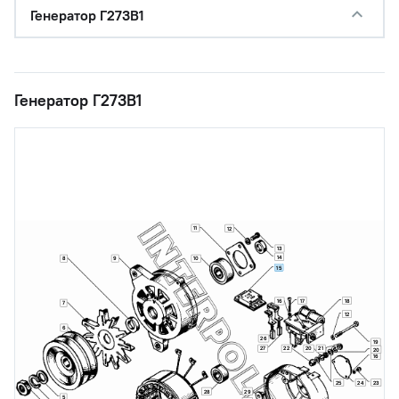
Генератор Г273В1
Генератор Г273В1
11
12
13
14
8
9
10
15
17
18
16
7
12
6
26
19
27
22
20
21
20
16
25
24
23
28
29
5